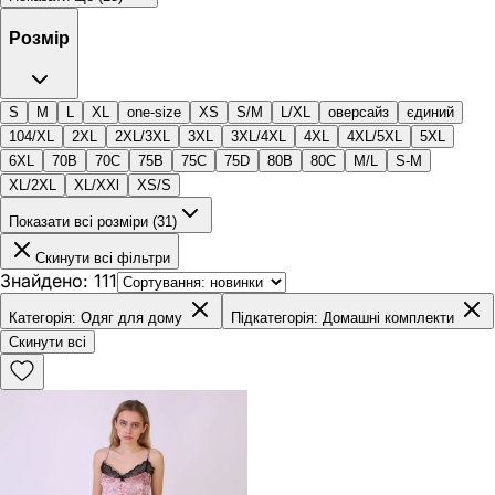
Розмір
S
M
L
XL
one-size
XS
S/M
L/XL
оверсайз
єдиний
104/XL
2XL
2XL/3XL
3XL
3XL/4XL
4XL
4XL/5XL
5XL
6XL
70B
70C
75B
75C
75D
80B
80C
M/L
S-M
XL/2XL
XL/XXl
XS/S
Показати всі розміри (31)
Скинути всі фільтри
Знайдено
:
111
Категорія
:
Одяг для дому
Підкатегорія
:
Домашні комплекти
Скинути всі