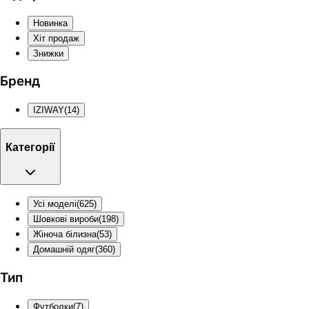
Новинка
Хіт продаж
Знижки
Бренд
IZIWAY
(
14
)
Категорії
Усі моделі
(
625
)
Шовкові вироби
(
198
)
Жіноча білизна
(
53
)
Домашній одяг
(
360
)
Тип
Футболки
(
7
)