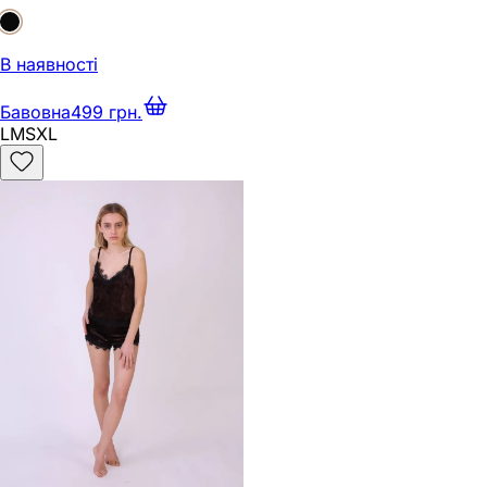
В наявності
Бавовна
499 грн.
L
M
S
XL