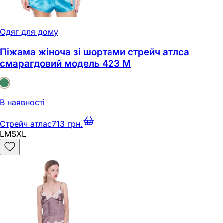
Одяг для дому
Піжама жіноча зі шортами стрейч атлса
смарагдовий модель 423 M
В наявності
Стрейч атлас
713 грн.
L
M
S
XL