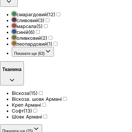
смарагдовий
(
12
)
сливовий
(
3
)
марсала
(
5
)
синій
(
6
)
оливковий
(
2
)
леопардовий
(
1
)
Показати ще (63)
Тканина
Віскоза
(
15
)
Віскоза. шовк Армані
Креп Армані
Софт
(
13
)
Шовк Армані
Показати ще (25)