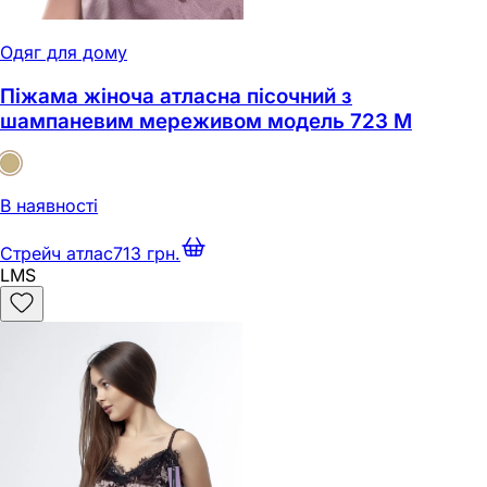
Одяг для дому
Піжама жіноча атласна пісочний з
шампаневим мереживом модель 723 M
В наявності
Стрейч атлас
713 грн.
L
M
S