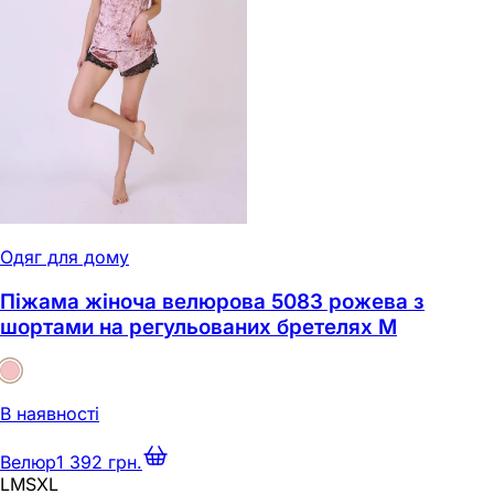
Одяг для дому
Піжама жіноча велюрова 5083 рожева з
шортами на регульованих бретелях M
В наявності
Велюр
1 392 грн.
L
M
S
XL