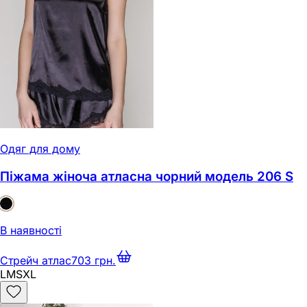
Одяг для дому
Піжама жіноча атласна чорний модель 206 S
В наявності
Стрейч атлас
703 грн.
L
M
S
XL