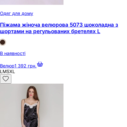
Одяг для дому
Піжама жіноча велюрова 5073 шоколадна з
шортами на регульованих бретелях L
В наявності
Велюр
1 392 грн.
L
M
S
XL