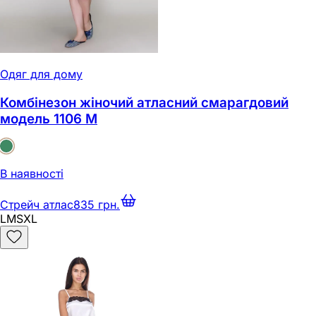
Одяг для дому
Комбінезон жіночий атласний смарагдовий
модель 1106 M
В наявності
Стрейч атлас
835 грн.
L
M
S
XL