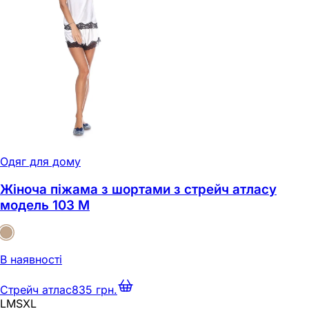
Одяг для дому
Жіноча піжама з шортами з стрейч атласу
модель 103 M
В наявності
Стрейч атлас
835 грн.
L
M
S
XL