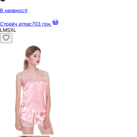
В наявності
Стрейч атлас
703 грн.
L
M
S
XL