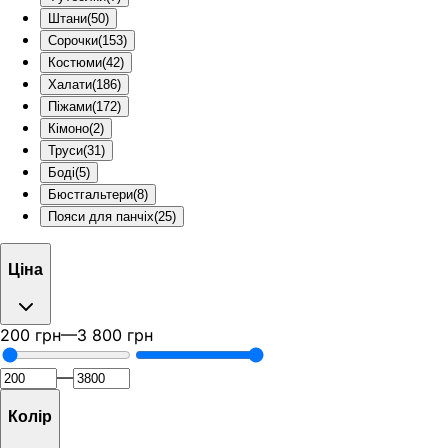
Штани
(
50
)
Сорочки
(
153
)
Костюми
(
42
)
Халати
(
186
)
Піжами
(
172
)
Кімоно
(
2
)
Труси
(
31
)
Боді
(
5
)
Бюстгальтери
(
8
)
Пояси для панчіх
(
25
)
Ціна
200
грн
—
3 800
грн
—
Колір