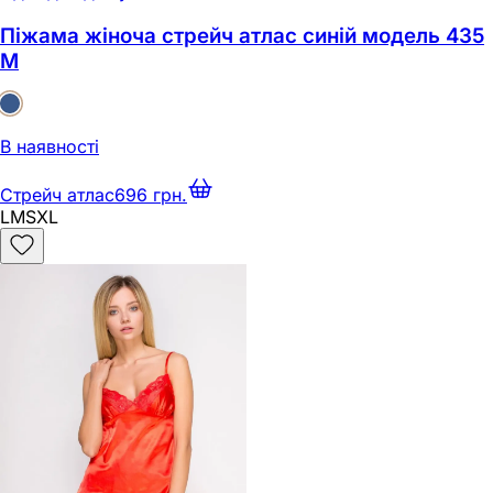
Піжама жіноча стрейч атлас синій модель 435
M
В наявності
Стрейч атлас
696 грн.
L
M
S
XL