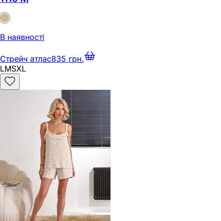
В наявності
Стрейч атлас
835 грн.
L
M
S
XL