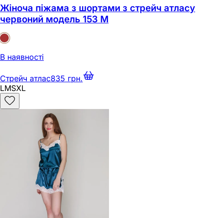
Жіноча піжама з шортами з стрейч атласу
червоний модель 153 M
В наявності
Стрейч атлас
835 грн.
L
M
S
XL