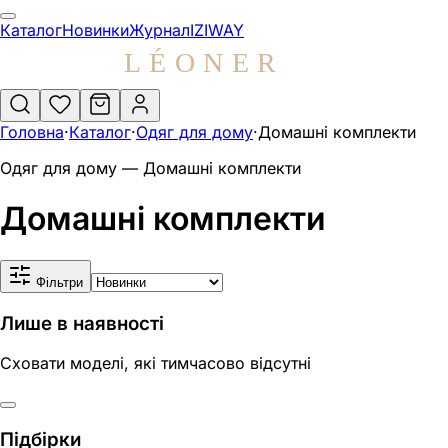
Одяг для дому — Домашні комплект
Каталог
Новинки
Журнал
IZIWAY
Домашні комплекти — категорія LEONER. 0 товарів у кат
Товари в категорії
Головна
·
Каталог
·
Одяг для дому
·
Домашні комплекти
Розділи каталогу
Одяг для дому
— Домашні комплекти
Домашні комплекти
Весь каталог
IZIWAY
Журнал
Фільтри
Лише в наявності
Сховати моделі, які тимчасово відсутні
Підбірки