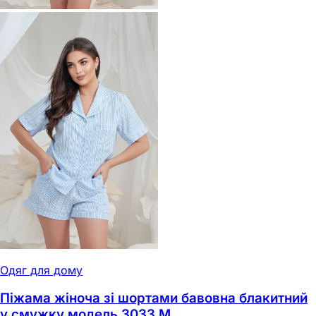
Одяг для дому
Піжама жіноча зі шортами бавовна блакитний
у смужку модель 3033 M