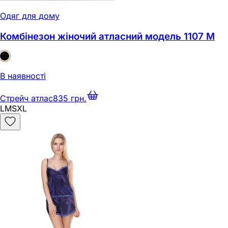
Одяг для дому
Комбінезон жіночий атласний модель 1107 M
В наявності
Стрейч атлас
835 грн.
L
M
S
XL