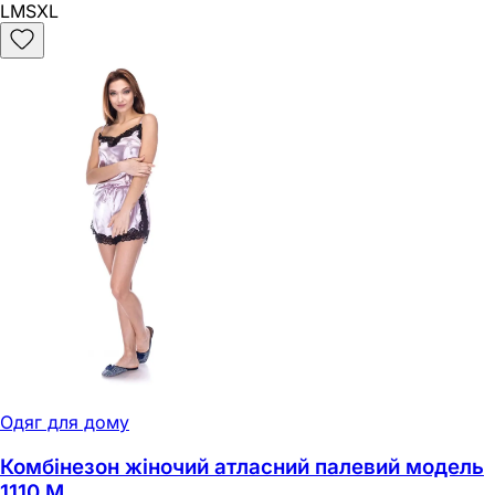
L
M
S
XL
Одяг для дому
Комбінезон жіночий атласний палевий модель
1110 M