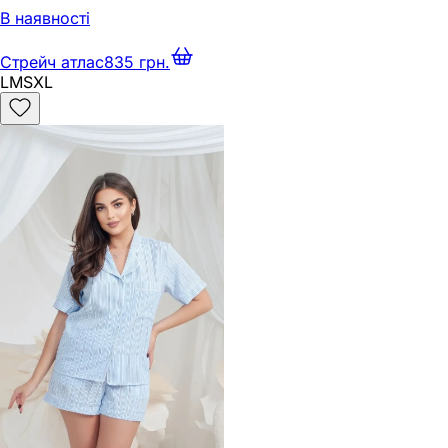
В наявності
Стрейч атлас
835 грн.
L
M
S
XL