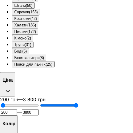
Штани
(
50
)
Сорочки
(
153
)
Костюми
(
42
)
Халати
(
186
)
Піжами
(
172
)
Кімоно
(
2
)
Труси
(
31
)
Боді
(
5
)
Бюстгальтери
(
8
)
Пояси для панчіх
(
25
)
Ціна
200
грн
—
3 800
грн
—
Колір