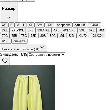
Розмір
XS
S
M
L
XL
S/M
L/XL
оверсайз
єдиний
104/XL
2XL
2XL/3XL
3XL
3XL/4XL
4XL
4XL/5XL
5XL
6XL
70B
70C
75B
75C
75D
80B
80C
M/L
S-M
XL/2XL
XL/XXl
XS/S
one-size
Показати всі розміри (31)
Знайдено
:
619