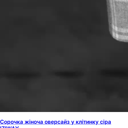
Сорочка жіноча оверсайз у клітинку сіра