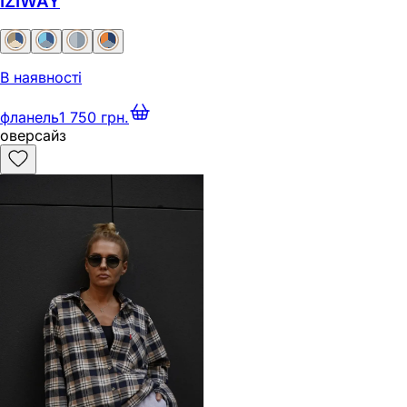
IZIWAY
В наявності
фланель
1 750 грн.
оверсайз