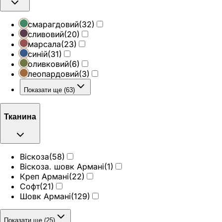
смарагдовий
(
32
)
сливовий
(
20
)
марсала
(
23
)
синій
(
31
)
оливковий
(
6
)
леопардовий
(
3
)
Показати ще (63)
Тканина
Віскоза
(
58
)
Віскоза. шовк Армані
(
1
)
Креп Армані
(
22
)
Софт
(
21
)
Шовк Армані
(
129
)
Показати ще (25)