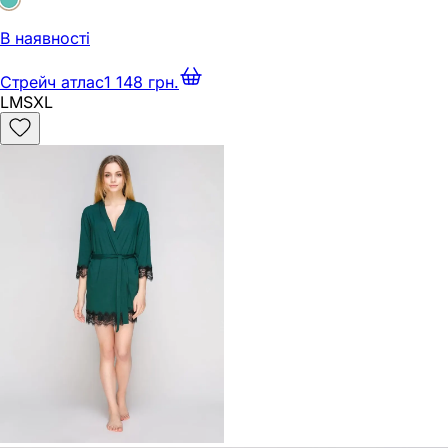
В наявності
Стрейч атлас
1 148 грн.
L
M
S
XL