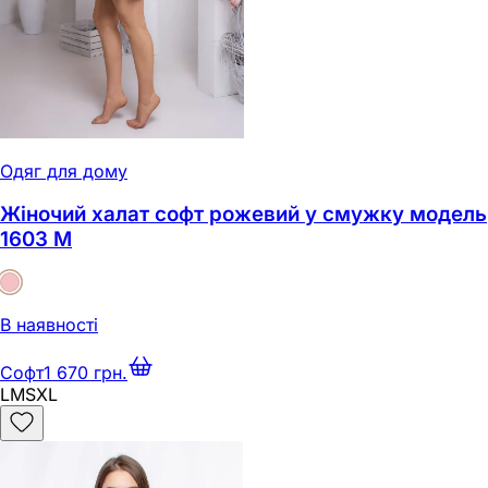
Одяг для дому
Жіночий халат софт рожевий у смужку модель
1603 M
В наявності
Софт
1 670 грн.
L
M
S
XL