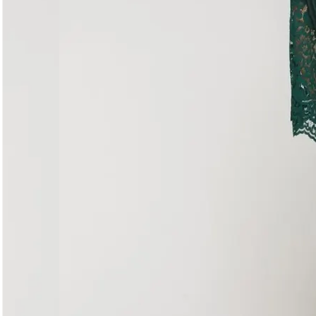
Делікатне прання при 30°C без віджиму. Сушити горизо