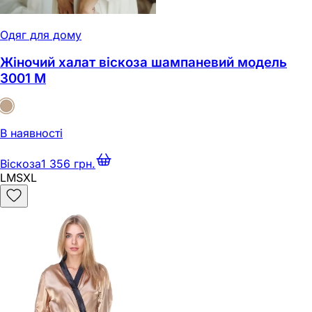
Одяг для дому
Жіночий халат віскоза шампаневий модель
3001 M
В наявності
Віскоза
1 356 грн.
L
M
S
XL