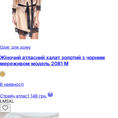
Одяг для дому
Жіночий атласний халат золотий з чорним
мереживом модель 2081 M
В наявності
Стрейч атлас
1 148 грн.
L
M
S
XL