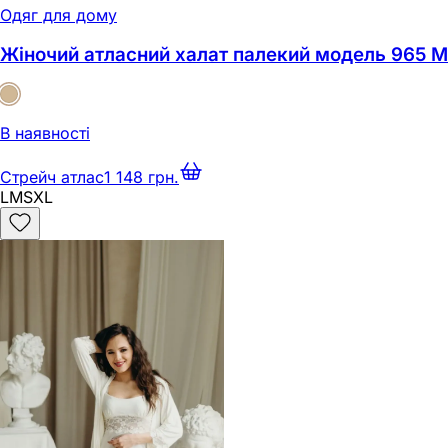
Одяг для дому
Жіночий атласний халат палекий модель 965 M
В наявності
Стрейч атлас
1 148 грн.
L
M
S
XL