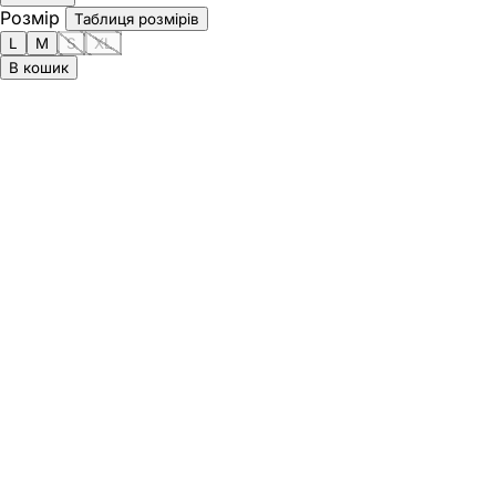
Розмір
Таблиця розмірів
L
M
S
XL
В кошик