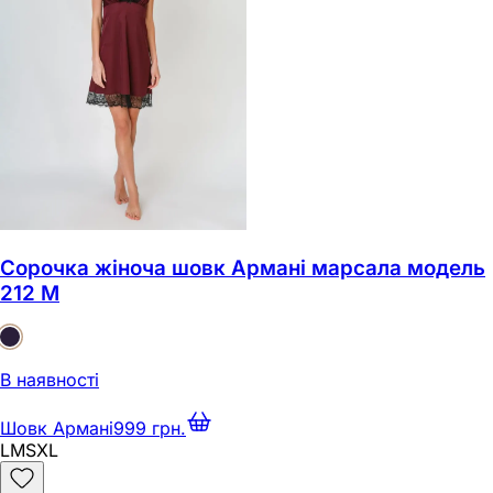
Сорочка жіноча шовк Армані марсала модель
212 M
В наявності
Шовк Армані
999 грн.
L
M
S
XL