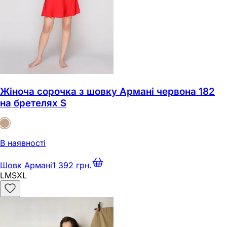
Жіноча сорочка з шовку Армані червона 182
на бретелях S
В наявності
Шовк Армані
1 392 грн.
L
M
S
XL