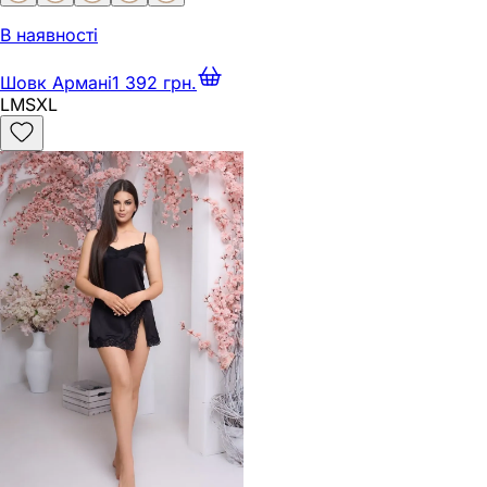
В наявності
Шовк Армані
1 392 грн.
L
M
S
XL