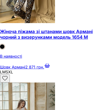
Жіноча піжама зі штанами шовк Армані
чорний з визерунками модель 1654 M
В наявності
Шовк Армані
2 871 грн.
L
M
S
XL