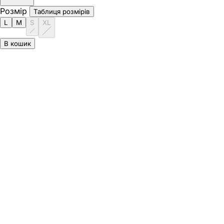
Розмір
Таблиця розмірів
L
M
S
XL
В кошик