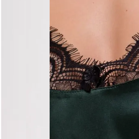
Догляд за виробом
Делікатне прання при 30°C без віджиму. Сушити горизо