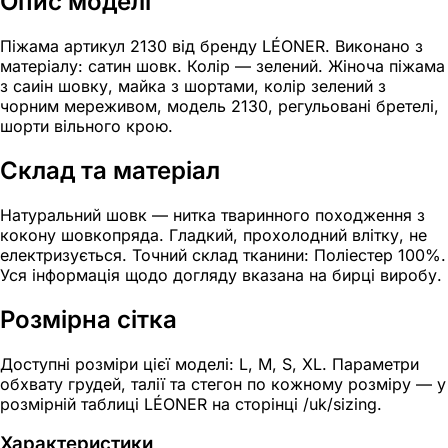
Опис моделі
Піжама артикул 2130 від бренду LÉONER. Виконано з
матеріалу: сатин шовк. Колір — зелений. Жіноча піжама
з саиін шовку, майка з шортами, колір зелений з
чорним мереживом, модель 2130, регульовані бретелі,
шорти вільного крою.
Склад та матеріал
Натуральний шовк — нитка тваринного походження з
кокону шовкопряда. Гладкий, прохолодний влітку, не
електризується. Точний склад тканини: Поліестер 100%.
Уся інформація щодо догляду вказана на бирці виробу.
Розмірна сітка
Доступні розміри цієї моделі: L, M, S, XL. Параметри
обхвату грудей, талії та стегон по кожному розміру — у
розмірній таблиці LÉONER на сторінці /uk/sizing.
Характеристики