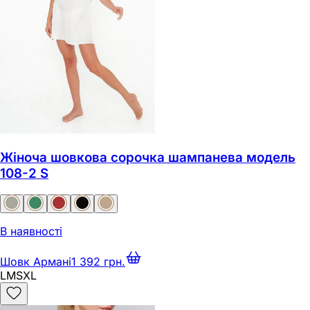
Жіноча шовкова сорочка шампанева модель
108-2 S
В наявності
Шовк Армані
1 392 грн.
L
M
S
XL