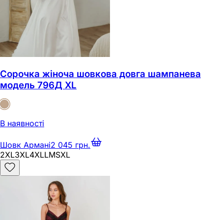
Сорочка жіноча шовкова довга шампанева
модель 796Д XL
В наявності
Шовк Армані
2 045 грн.
2XL
3XL
4XL
L
M
S
XL