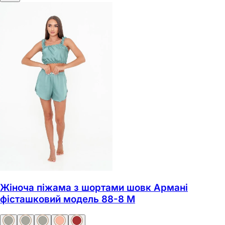
Жіноча піжама з шортами шовк Армані
фісташковий модель 88-8 M