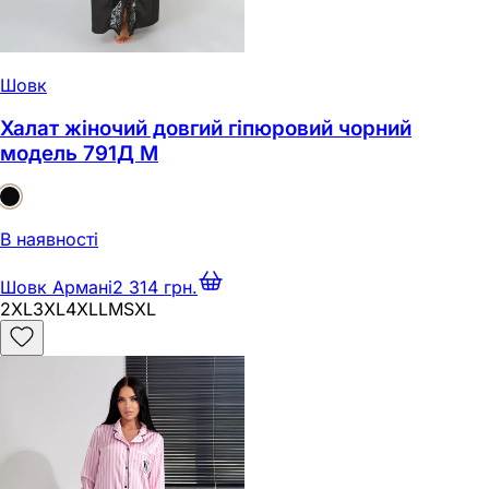
Шовк
Халат жіночий довгий гіпюровий чорний
модель 791Д M
В наявності
Шовк Армані
2 314 грн.
2XL
3XL
4XL
L
M
S
XL