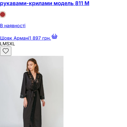
рукавами-крилами модель 811 M
В наявності
Шовк Армані
1 897 грн.
L
M
S
XL