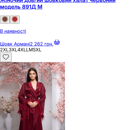
Жіночий довгий шовковий халат червоний
модель 891Д M
В наявності
Шовк Армані
2 262 грн.
2XL
3XL
4XL
L
M
S
XL