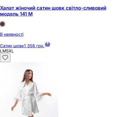
Халат жіночий сатин шовк світло-сливовий
модель 141 M
В наявності
Сатин шовк
1 356 грн.
L
M
S
XL