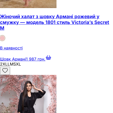
Жіночий халат з шовку Армані рожевий у
смужку — модель 1801 стиль Victoria’s Secret
M
В наявності
Шовк Армані
1 987 грн.
2XL
L
M
S
XL