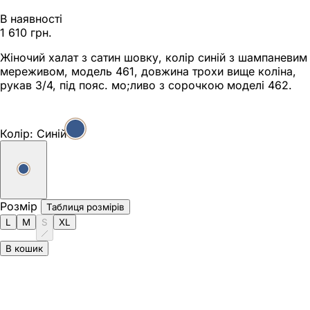
В наявності
1 610 грн.
Жіночий халат з сатин шовку, колір синій з шампаневим
мереживом, модель 461, довжина трохи вище коліна,
рукав 3/4, під пояс. мо;ливо з сорочкою моделі 462.
Колір:
Синій
Розмір
Таблиця розмірів
L
M
S
XL
В кошик