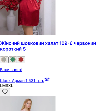
Жіночий шовковий халат 109-6 червоний
короткий S
В наявності
Шовк Армані
1 531 грн.
L
M
S
XL