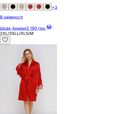
+
3
В наявності
Шовк Армані
3 190 грн.
2XL/3XL
L/XL
S/M