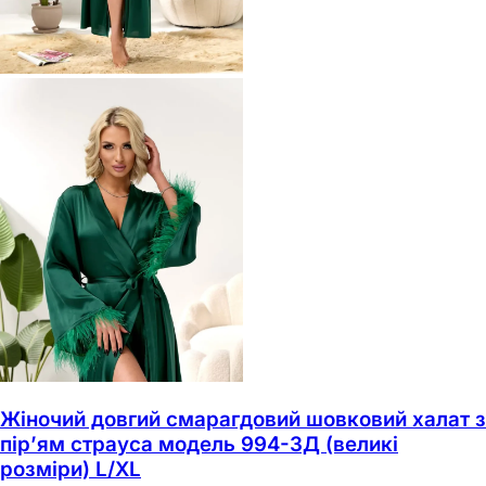
Жіночий довгий смарагдовий шовковий халат з
пір’ям страуса модель 994-3Д (великі
розміри) L/XL