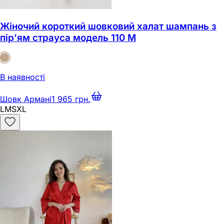
Жіночий короткий шовковий халат шампань з
пір’ям страуса модель 110 M
В наявності
Шовк Армані
1 965 грн.
L
M
S
XL