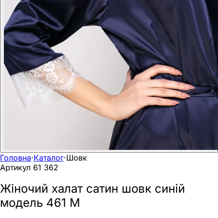
Догляд за виробом
Делікатне прання при 30°C без віджиму. Сушити горизо
Головна
·
Каталог
·
Шовк
Артикул
61 362
Жіночий халат сатин шовк синій
модель 461 M