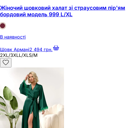
Жіночий шовковий халат зі страусовим пір'ям
бордовий модель 999 L/XL
В наявності
Шовк Армані
2 494 грн.
2XL/3XL
L/XL
S/M