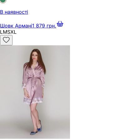
В наявності
Шовк Армані
1 879 грн.
L
M
S
XL