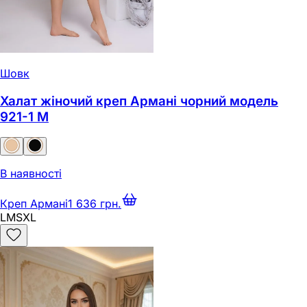
Шовк
Халат жіночий креп Армані чорний модель
921-1 M
В наявності
Креп Армані
1 636 грн.
L
M
S
XL