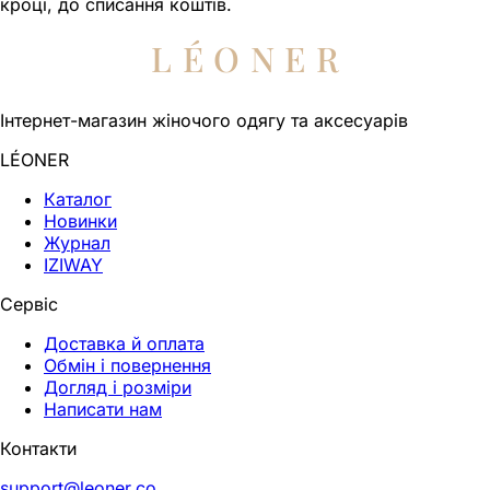
кроці, до списання коштів.
LÉONER
Інтернет-магазин жіночого одягу та аксесуарів
LÉONER
Каталог
Новинки
Журнал
IZIWAY
Сервіс
Доставка й оплата
Обмін і повернення
Догляд і розміри
Написати нам
Контакти
support@leoner.co