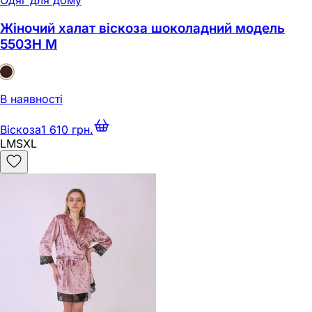
Одяг для дому
Жіночий халат віскоза шоколадний модель
5503H M
В наявності
Віскоза
1 610 грн.
L
M
S
XL