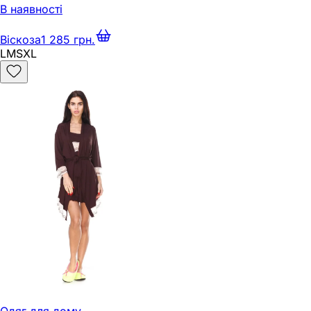
В наявності
Віскоза
1 285 грн.
L
M
S
XL