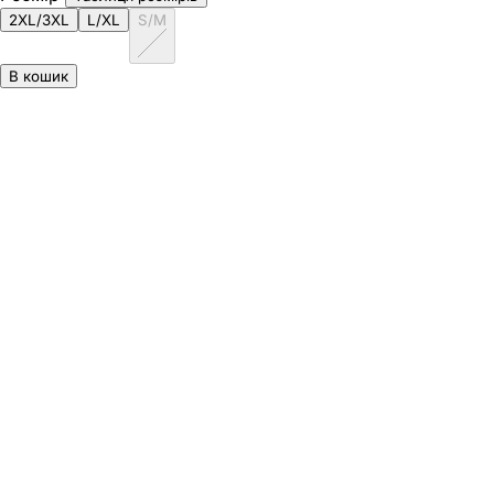
2XL/3XL
L/XL
S/M
В кошик