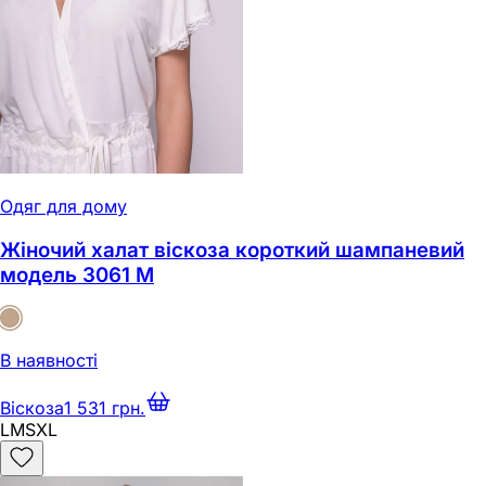
Одяг для дому
Жіночий халат віскоза короткий шампаневий
модель 3061 M
В наявності
Віскоза
1 531 грн.
L
M
S
XL