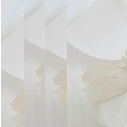
Догляд за виробом
Делікатне прання при 30°C без віджиму. Сушити горизо