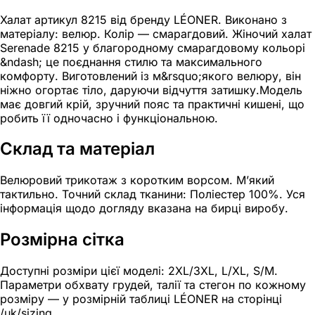
Халат артикул 8215 від бренду LÉONER. Виконано з
матеріалу: велюр. Колір — смарагдовий. Жіночий халат
Serenade 8215 у благородному смарагдовому кольорі
&ndash; це поєднання стилю та максимального
комфорту. Виготовлений із м&rsquo;якого велюру, він
ніжно огортає тіло, даруючи відчуття затишку.Модель
має довгий крій, зручний пояс та практичні кишені, що
робить її одночасно і функціональною.
Склад та матеріал
Велюровий трикотаж з коротким ворсом. М’який
тактильно. Точний склад тканини: Поліестер 100%. Уся
інформація щодо догляду вказана на бирці виробу.
Розмірна сітка
Доступні розміри цієї моделі: 2XL/3XL, L/XL, S/M.
Параметри обхвату грудей, талії та стегон по кожному
розміру — у розмірній таблиці LÉONER на сторінці
/uk/sizing.