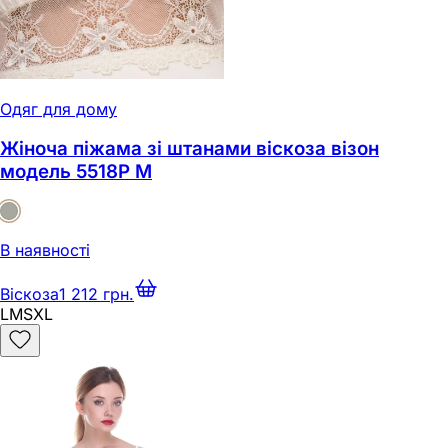
Одяг для дому
Жіноча піжама зі штанами віскоза візон
модель 5518Р M
В наявності
Віскоза
1 212 грн.
L
M
S
XL