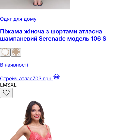
Одяг для дому
Піжама жіноча з шортами атласна
шампаневий Serenadе модель 106 S
В наявності
Стрейч атлас
703 грн.
L
M
S
XL