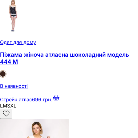
Одяг для дому
Піжама жіноча атласна шоколадний модель
444 M
В наявності
Стрейч атлас
696 грн.
L
M
S
XL