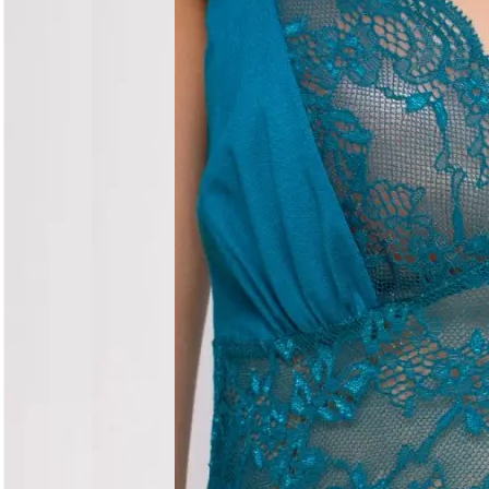
Догляд за виробом
Делікатне прання при 30°C без віджиму. Сушити горизо