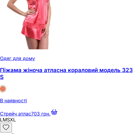
Одяг для дому
Піжама жіноча атласна кораловий модель 323
S
В наявності
Стрейч атлас
703 грн.
L
M
S
XL