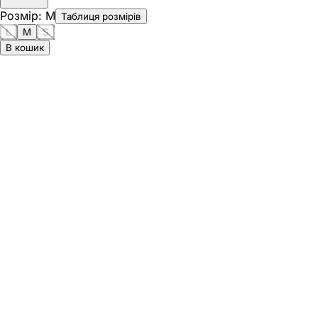
Розмір
:
M
Таблиця розмірів
L
M
S
В кошик