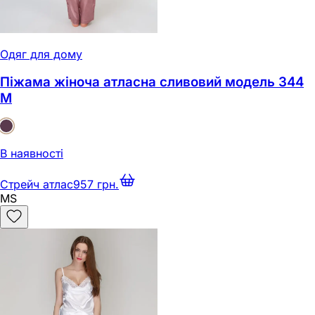
Одяг для дому
Піжама жіноча атласна сливовий модель 344
M
В наявності
Стрейч атлас
957 грн.
M
S