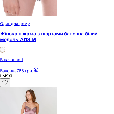
Одяг для дому
Жіноча піжама з шортами бавовна білий
модель 7013 M
В наявності
Бавовна
766 грн.
L
M
S
XL