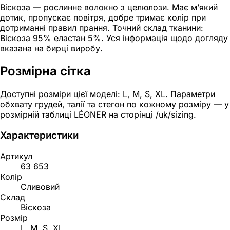
Віскоза — рослинне волокно з целюлози. Має м’який
дотик, пропускає повітря, добре тримає колір при
дотриманні правил прання. Точний склад тканини:
Віскоза 95% еластан 5%. Уся інформація щодо догляду
вказана на бирці виробу.
Розмірна сітка
Доступні розміри цієї моделі: L, M, S, XL. Параметри
обхвату грудей, талії та стегон по кожному розміру — у
розмірній таблиці LÉONER на сторінці /uk/sizing.
Характеристики
Артикул
63 653
Колір
Сливовий
Склад
Віскоза
Розмір
L, M, S, XL