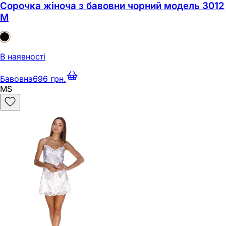
Сорочка жіноча з бавовни чорний модель 3012
M
В наявності
Бавовна
696 грн.
M
S