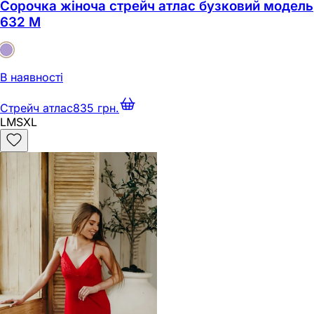
Сорочка жіноча стрейч атлас бузковий модель
632 M
В наявності
Стрейч атлас
835 грн.
L
M
S
XL