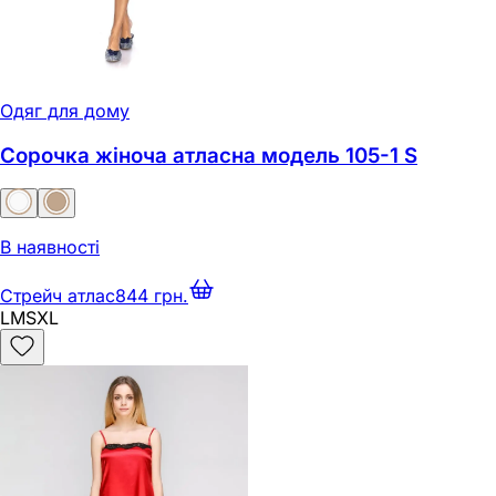
Одяг для дому
Сорочка жіноча атласна модель 105-1 S
В наявності
Стрейч атлас
844 грн.
L
M
S
XL