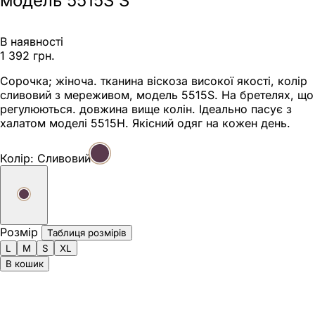
модель 5515S S
В наявності
1 392 грн.
Сорочка; жіноча. тканина віскоза високої якості, колір
сливовий з мереживом, модель 5515S. На бретелях, що
регулюються. довжина вище колін. Ідеально пасує з
халатом моделі 5515Н. Якісний одяг на кожен день.
Колір:
Сливовий
Розмір
Таблиця розмірів
L
M
S
XL
В кошик