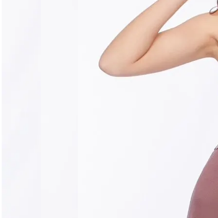
Догляд за виробом
Делікатне прання при 30°C без віджиму. Сушити горизо