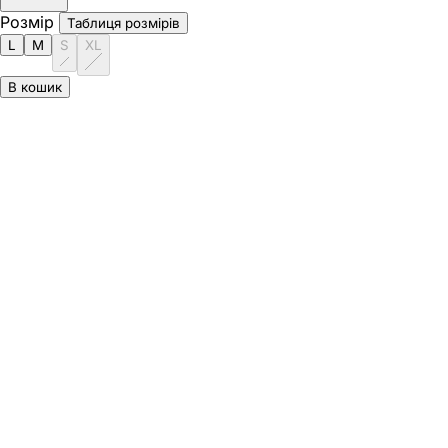
Розмір
Таблиця розмірів
L
M
S
XL
В кошик