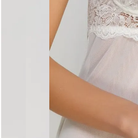
Догляд за виробом
Делікатне прання при 30°C без віджиму. Сушити горизо