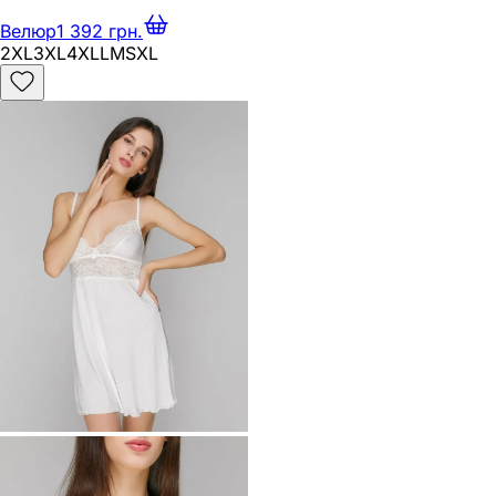
Велюр
1 392 грн.
2XL
3XL
4XL
L
M
S
XL