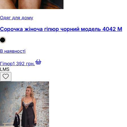
Одяг для дому
Сорочка жіноча гіпюр чорний модель 4042 M
В наявності
Гіпюр
1 392 грн.
L
M
S