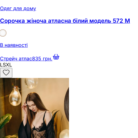
Одяг для дому
Сорочка жіноча атласна білий модель 572 M
В наявності
Стрейч атлас
835 грн.
L
S
XL