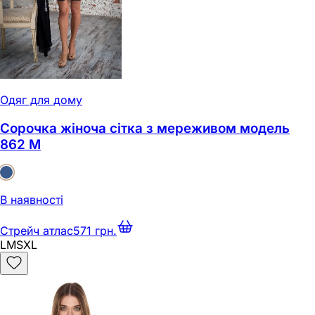
Одяг для дому
Сорочка жіноча сітка з мереживом модель
862 M
В наявності
Стрейч атлас
571 грн.
L
M
S
XL