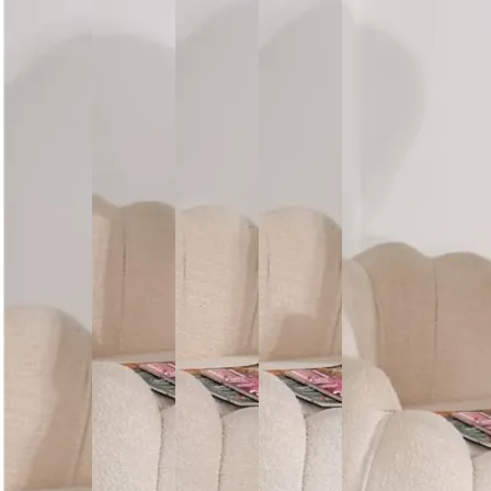
Догляд за виробом
Делікатне прання при 30°C без віджиму. Сушити горизо