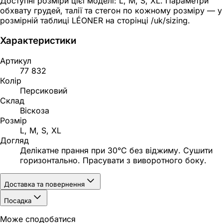
Доступні розміри цієї моделі: L, M, S, XL. Параметри
обхвату грудей, талії та стегон по кожному розміру — у
розмірній таблиці LÉONER на сторінці /uk/sizing.
Характеристики
Артикул
77 832
Колір
Персиковий
Склад
Віскоза
Розмір
L, M, S, XL
Догляд
Делікатне прання при 30°C без віджиму. Сушити
горизонтально. Прасувати з виворотного боку.
Доставка та повернення
Посадка
Може сподобатися