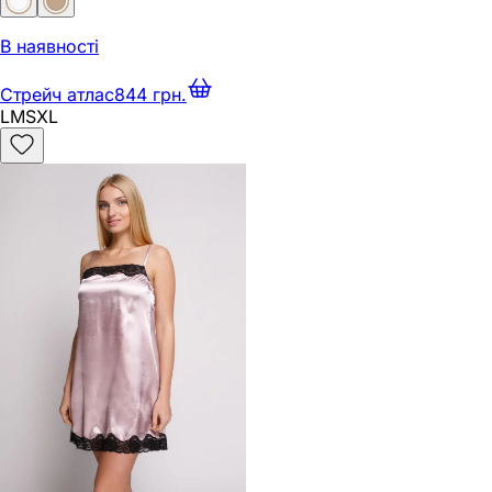
В наявності
Стрейч атлас
844 грн.
L
M
S
XL