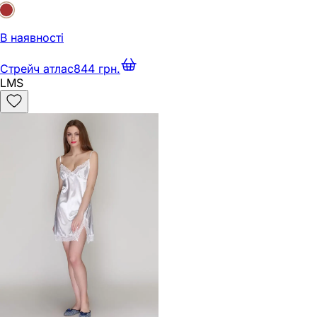
В наявності
Стрейч атлас
844 грн.
L
M
S