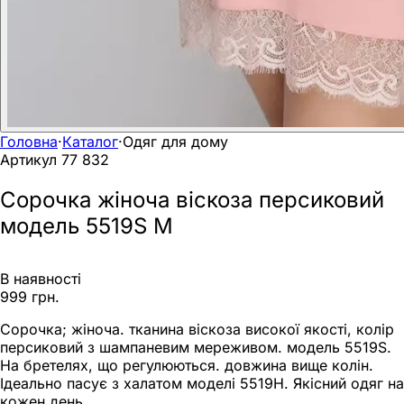
Головна
·
Каталог
·
Одяг для дому
Артикул
77 832
Сорочка жіноча віскоза персиковий
модель 5519S M
В наявності
999 грн.
Сорочка; жіноча. тканина віскоза високої якості, колір
персиковий з шампаневим мереживом. модель 5519S.
На бретелях, що регулюються. довжина вище колін.
Ідеально пасує з халатом моделі 5519Н. Якісний одяг на
кожен день.