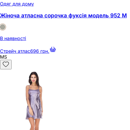
Одяг для дому
Жіноча атласна сорочка фуксія модель 952 M
В наявності
Стрейч атлас
696 грн.
M
S