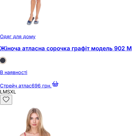
Одяг для дому
Жіноча атласна сорочка графіт модель 902 M
В наявності
Стрейч атлас
696 грн.
L
M
S
XL