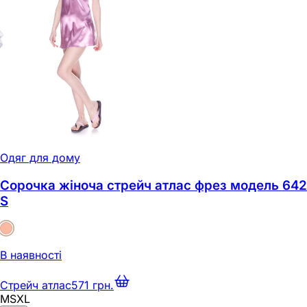
Одяг для дому
Сорочка жіноча стрейч атлас фрез модель 642
S
В наявності
Стрейч атлас
571 грн.
M
S
XL