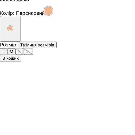
Колір:
Персиковий
Розмір
Таблиця розмірів
L
M
S
XL
В кошик