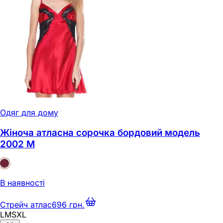
Одяг для дому
Жіноча атласна сорочка бордовий модель
2002 M
В наявності
Стрейч атлас
696 грн.
L
M
S
XL