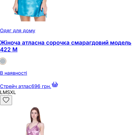
Одяг для дому
Жіноча атласна сорочка смарагдовий модель
422 M
В наявності
Стрейч атлас
696 грн.
L
M
S
XL