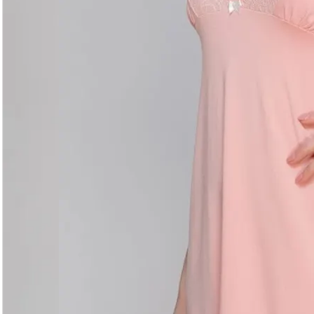
Догляд за виробом
Делікатне прання при 30°C без віджиму. Сушити горизо