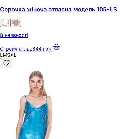
Сорочка жіноча атласна модель 105-1 S
В наявності
Стрейч атлас
844 грн.
L
M
S
XL