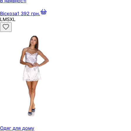
В наявності
Віскоза
1 392 грн.
L
M
S
XL
Одяг для дому