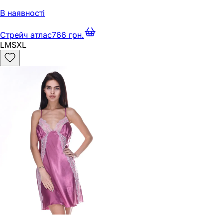
В наявності
Стрейч атлас
766 грн.
L
M
S
XL