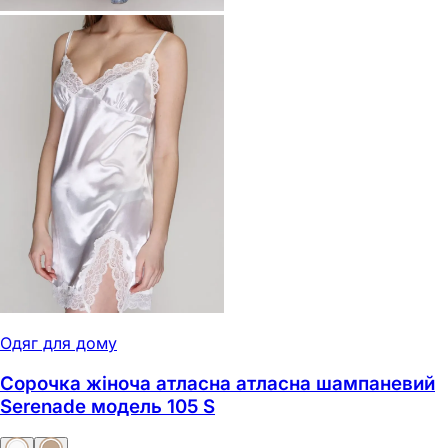
Одяг для дому
Сорочка жіноча атласна атласна шампаневий
Serenadе модель 105 S