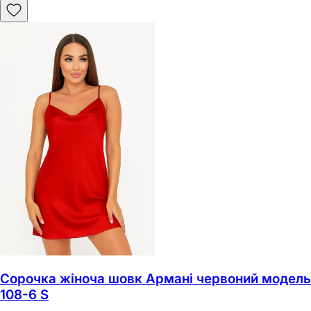
Сорочка жіноча шовк Армані червоний модель
108-6 S