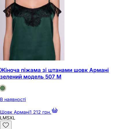
Жіноча піжама зі штанами шовк Армані
зелений модель 507 M
В наявності
Шовк Армані
1 212 грн.
L
M
S
XL