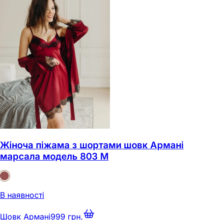
Жіноча піжама з шортами шовк Армані
марсала модель 803 M
В наявності
Шовк Армані
999 грн.