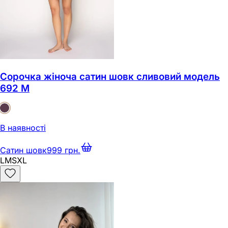
Сорочка жіноча сатин шовк сливовий модель
692 M
В наявності
Сатин шовк
999 грн.
L
M
S
XL