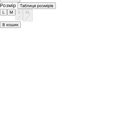
Розмір
Таблиця розмірів
L
M
S
XL
В кошик