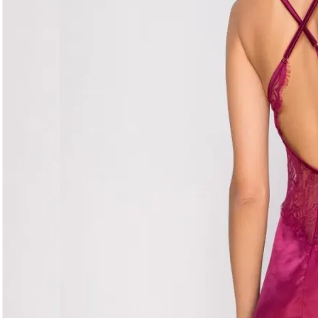
Догляд за виробом
Делікатне прання при 30°C без віджиму. Сушити горизо