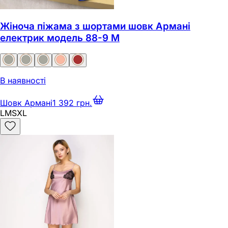
Жіноча піжама з шортами шовк Армані
електрик модель 88-9 M
В наявності
Шовк Армані
1 392 грн.
L
M
S
XL