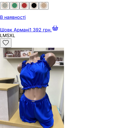
В наявності
Шовк Армані
1 392 грн.
L
M
S
XL