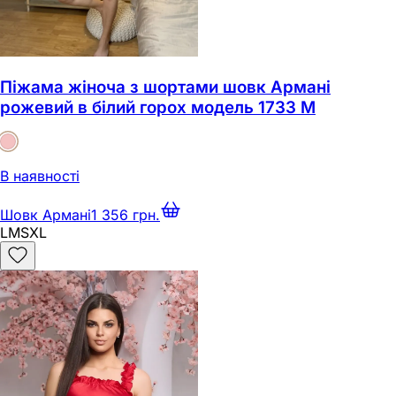
Піжама жіноча з шортами шовк Армані
рожевий в білий горох модель 1733 M
В наявності
Шовк Армані
1 356 грн.
L
M
S
XL