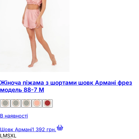
Жіноча піжама з шортами шовк Армані фрез
модель 88-7 M
В наявності
Шовк Армані
1 392 грн.
L
M
S
XL