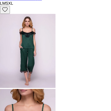
L
M
S
XL