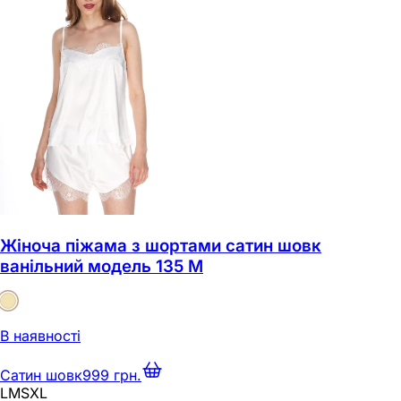
Жіноча піжама з шортами сатин шовк
ванільний модель 135 M
В наявності
Сатин шовк
999 грн.
L
M
S
XL