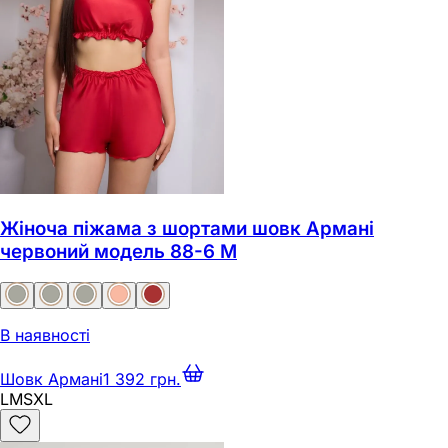
Жіноча піжама з шортами шовк Армані
червоний модель 88-6 M
В наявності
Шовк Армані
1 392 грн.
L
M
S
XL