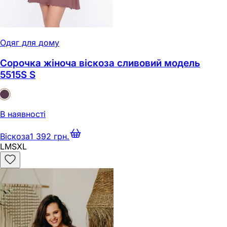
Одяг для дому
Сорочка жіноча віскоза сливовий модель
5515S S
В наявності
Віскоза
1 392 грн.
L
M
S
XL