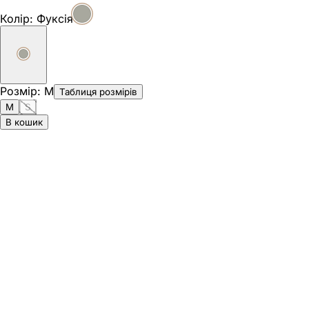
Колір:
Фуксія
Розмір
:
M
Таблиця розмірів
M
S
В кошик