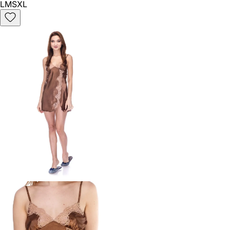
L
M
S
XL