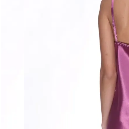
Догляд за виробом
Делікатне прання при 30°C без віджиму. Сушити горизо