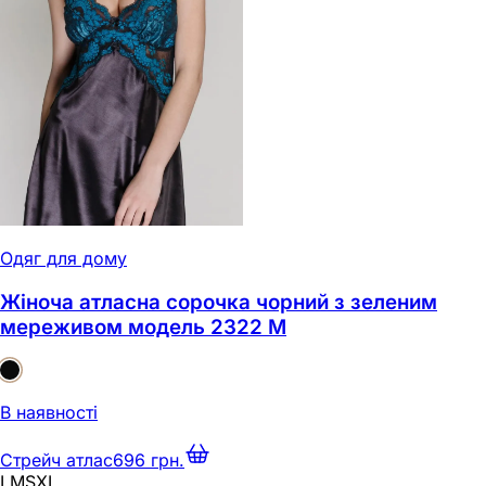
Одяг для дому
Жіноча атласна сорочка чорний з зеленим
мереживом модель 2322 M
В наявності
Стрейч атлас
696 грн.
L
M
S
XL