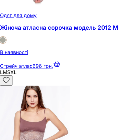
Одяг для дому
Жіноча атласна сорочка модель 2012 M
В наявності
Стрейч атлас
696 грн.
L
M
S
XL