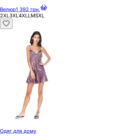
Велюр
1 392 грн.
2XL
3XL
4XL
L
M
S
XL
Одяг для дому