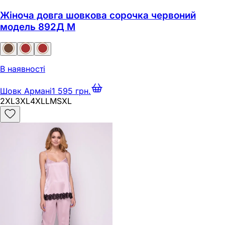
Жіноча довга шовкова сорочка червоний
модель 892Д M
В наявності
Шовк Армані
1 595 грн.
2XL
3XL
4XL
L
M
S
XL