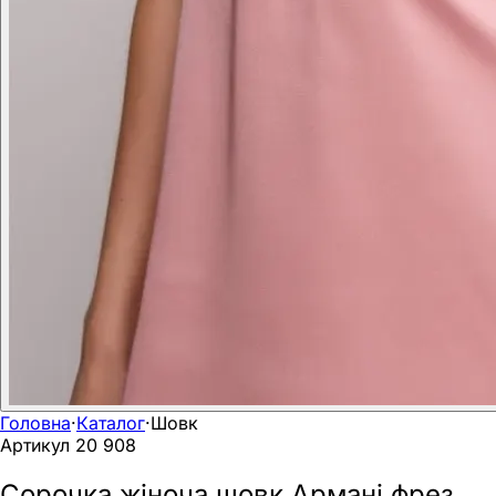
Головна
·
Каталог
·
Шовк
Артикул
20 908
Сорочка жіноча шовк Армані фрез