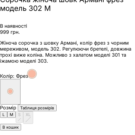
модель 302 M
В наявності
999 грн.
Жіноча сорочка з шовку Армані, колір фрез з чорним
мереживом, модель 302. Регулюючи бретелі, довжина
трохі виже коліна. Можливо з халатом моделі 301 та
іжамою моделі 303.
Колір:
Фрез
Розмір
Таблиця розмірів
L
M
S
XL
В кошик