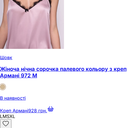
Шовк
Жіноча нічна сорочка палевого кольору з креп
Армані 972 M
В наявності
Креп Армані
928 грн.
L
M
S
XL