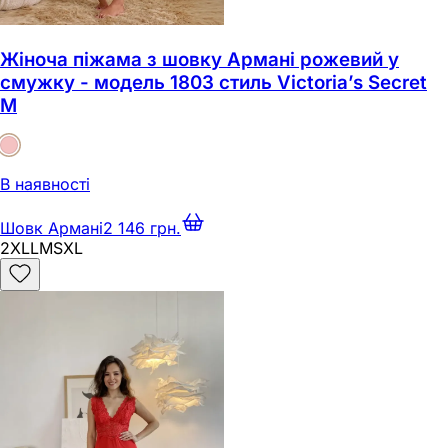
Жіноча піжама з шовку Армані рожевий у
смужку - модель 1803 стиль Victoria’s Secret
M
В наявності
Шовк Армані
2 146 грн.
2XL
L
M
S
XL