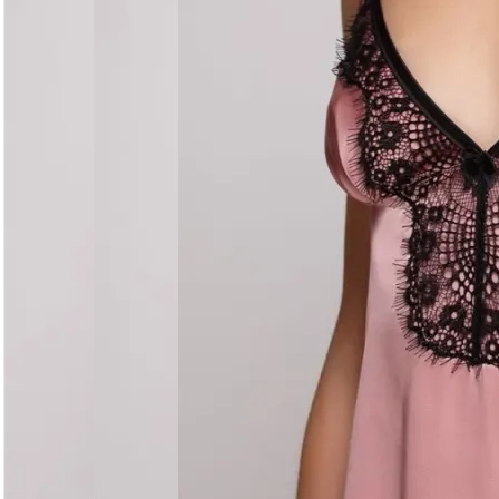
Догляд за виробом
Делікатне прання при 30°C без віджиму. Сушити горизо