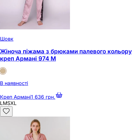
Шовк
Жіноча піжама з брюками палевого кольору
креп Армані 974 M
В наявності
Креп Армані
1 636 грн.
L
M
S
XL