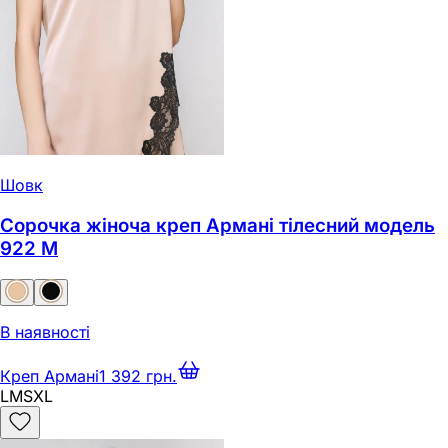
Шовк
Сорочка жіноча креп Армані тілесний модель
922 M
В наявності
Креп Армані
1 392 грн.
L
M
S
XL