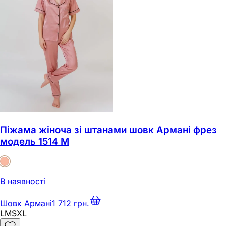
Піжама жіноча зі штанами шовк Армані фрез
модель 1514 M
В наявності
Шовк Армані
1 712 грн.
L
M
S
XL