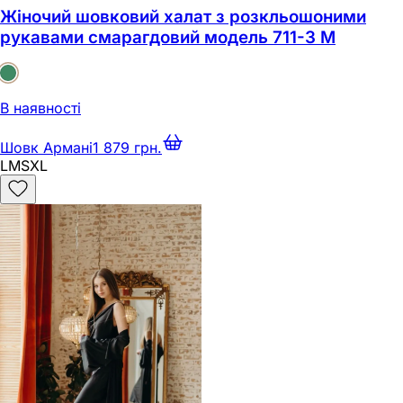
Жіночий шовковий халат з розкльошоними
рукавами смарагдовий модель 711-3 M
В наявності
Шовк Армані
1 879 грн.
L
M
S
XL