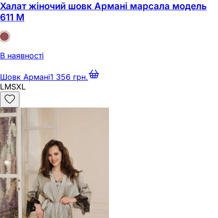
Халат жіночий шовк Армані марсала модель
611 M
В наявності
Шовк Армані
1 356 грн.
L
M
S
XL