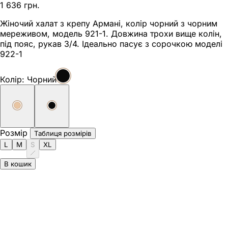
1 636 грн.
Жіночий халат з крепу Армані, колір чорний з чорним
мереживом, модель 921-1. Довжина трохи вище колін,
під пояс, рукав 3/4. Ідеально пасує з сорочкою моделі
922-1
Колір:
Чорний
Розмір
Таблиця розмірів
L
M
S
XL
В кошик