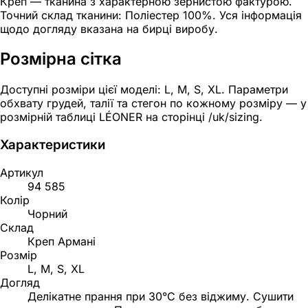
Креп — тканина з характерною зернистою фактурою.
Точний склад тканини: Поліестер 100%. Уся інформація
щодо догляду вказана на бирці виробу.
Розмірна сітка
Доступні розміри цієї моделі: L, M, S, XL. Параметри
обхвату грудей, талії та стегон по кожному розміру — у
розмірній таблиці LÉONER на сторінці /uk/sizing.
Характеристики
Артикул
94 585
Колір
Чорний
Склад
Креп Армані
Розмір
L, M, S, XL
Догляд
Делікатне прання при 30°C без віджиму. Сушити