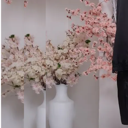
Догляд за виробом
Делікатне прання при 30°C без віджиму. Сушити горизо