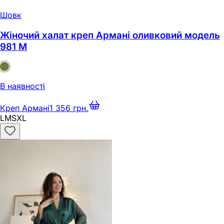
Шовк
Жіночий халат креп Армані оливковий модель
981 M
В наявності
Креп Армані
1 356 грн.
L
M
S
XL