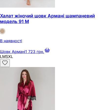
Халат жіночий шовк Армані шампаневий
модель 91 M
В наявності
Шовк Армані
1 723 грн.
L
M
S
XL