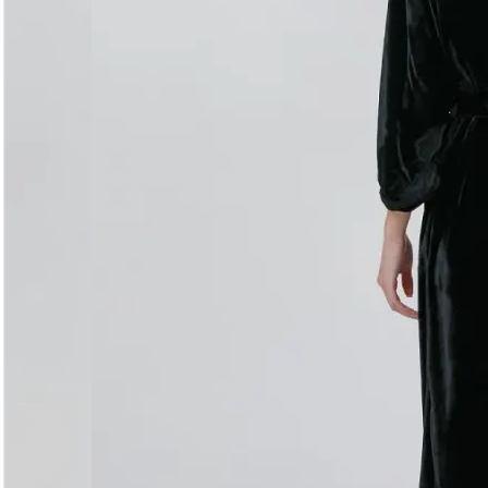
Догляд за виробом
Делікатне прання при 30°C без віджиму. Сушити горизо