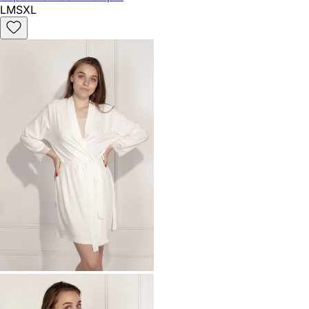
L
M
S
XL