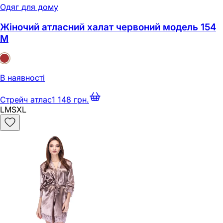
Одяг для дому
Жіночий атласний халат червоний модель 154
M
В наявності
Стрейч атлас
1 148 грн.
L
M
S
XL