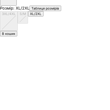
Розмір
:
XL/2XL
Таблиця розмірів
3XL/4XL
S/M
XL/2XL
В кошик