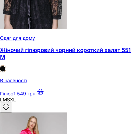
Одяг для дому
Жіночий гіпюровий чорний короткий халат 551
M
В наявності
Гіпюр
1 549 грн.
L
M
S
XL