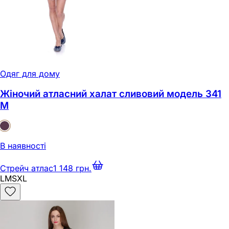
Одяг для дому
Жіночий атласний халат сливовий модель 341
M
В наявності
Стрейч атлас
1 148 грн.
L
M
S
XL