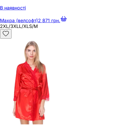
В наявності
Махра (велсофт)
2 871 грн.
2XL/3XL
L/XL
S/M