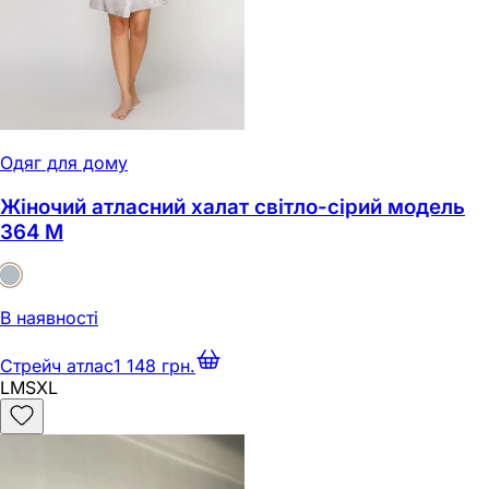
Одяг для дому
Жіночий атласний халат світло-сірий модель
364 M
В наявності
Стрейч атлас
1 148 грн.
L
M
S
XL