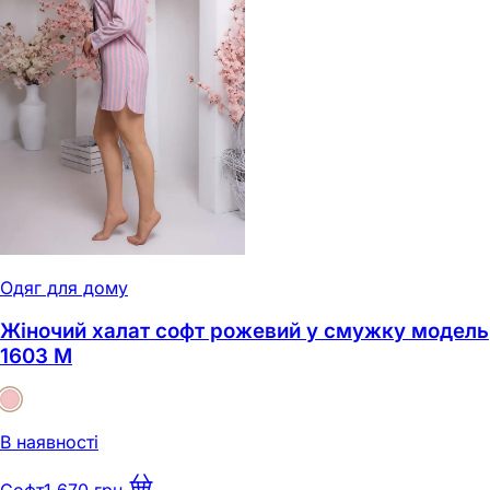
Одяг для дому
Жіночий халат софт рожевий у смужку модель
1603 M
В наявності