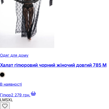
Одяг для дому
Халат гіпюровий чорний жіночий довгий 785 M
В наявності
Гіпюр
2 279 грн.
L
M
S
XL