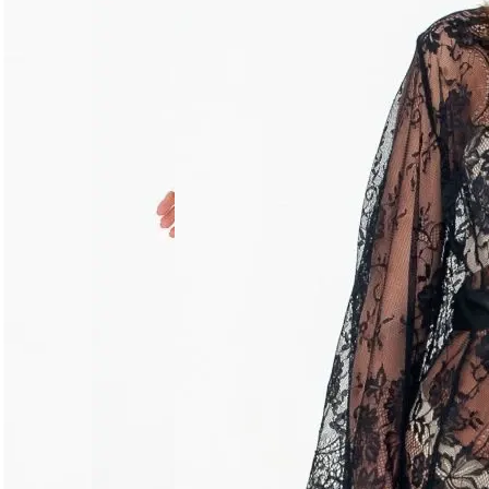
Догляд за виробом
Делікатне прання при 30°C без віджиму. Сушити горизо