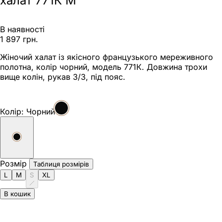
халат 771К M
В наявності
1 897 грн.
Жіночий халат із якісного французького мереживного
полотна, колір чорний, модель 771К. Довжина трохи
вище колін, рукав 3/3, під пояс.
Колір:
Чорний
Розмір
Таблиця розмірів
L
M
S
XL
В кошик