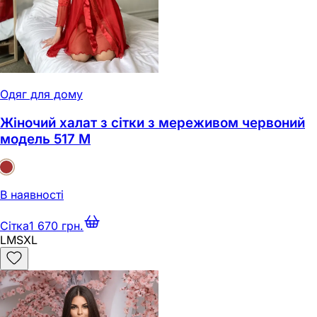
Одяг для дому
Жіночий халат з сітки з мереживом червоний
модель 517 M
В наявності
Сітка
1 670 грн.
L
M
S
XL