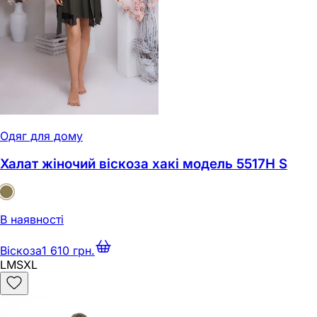
Одяг для дому
Халат жіночий віскоза хакі модель 5517Н S
В наявності
Віскоза
1 610 грн.
L
M
S
XL