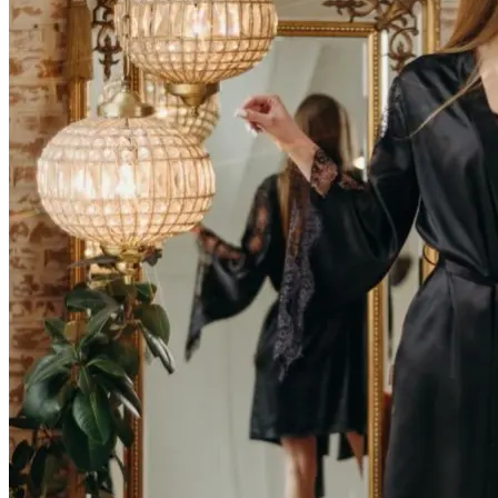
Догляд за виробом
Делікатне прання при 30°C без віджиму. Сушити горизо