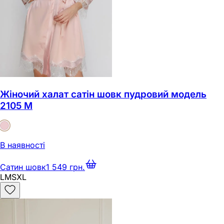
Жіночий халат сатін шовк пудровий модель
2105 M
В наявності
Сатин шовк
1 549 грн.
L
M
S
XL