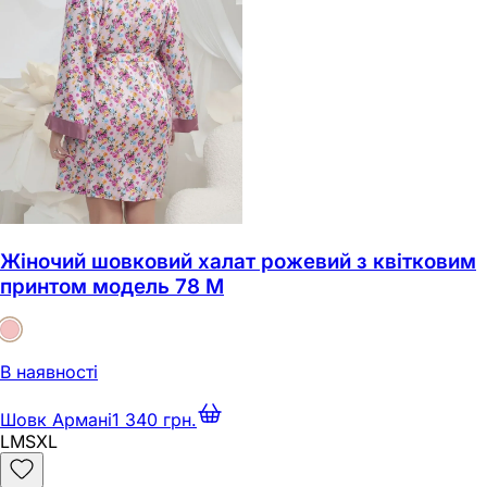
Жіночий шовковий халат рожевий з квітковим
принтом модель 78 M
В наявності
Шовк Армані
1 340 грн.
L
M
S
XL