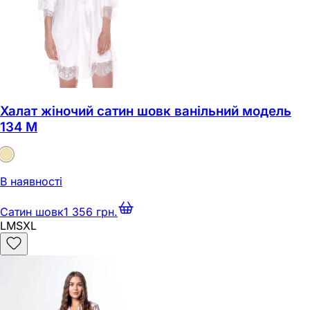
Халат жіночий сатин шовк ванільний модель
134 M
В наявності
Сатин шовк
1 356 грн.
L
M
S
XL