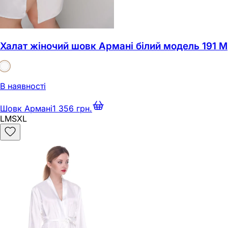
Халат жіночий шовк Армані білий модель 191 M
В наявності
Шовк Армані
1 356 грн.
L
M
S
XL