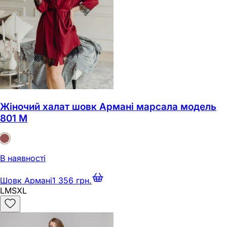
Жіночий халат шовк Армані марсала модель
801 M
В наявності
Шовк Армані
1 356 грн.
L
M
S
XL