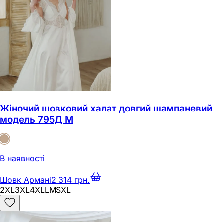
Жіночий шовковий халат довгий шампаневий
модель 795Д M
В наявності
Шовк Армані
2 314 грн.
2XL
3XL
4XL
L
M
S
XL