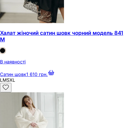
Халат жіночий сатин шовк чорний модель 841
M
В наявності
Сатин шовк
1 610 грн.
L
M
S
XL