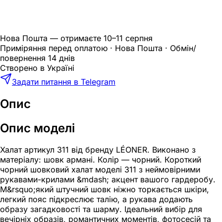
Нова Пошта — отримаєте
10–11 серпня
Приміряння перед оплатою · Нова Пошта · Обмін/
повернення 14 днів
Створено в Україні
Задати питання в Telegram
Опис
Опис моделі
Халат артикул 311 від бренду LÉONER. Виконано з
матеріалу: шовк армані. Колір — чорний. Короткий
чорний шовковий халат моделі 311 з неймовірними
рукавами-крилами &mdash; акцент вашого гардеробу.
М&rsquo;який штучний шовк ніжно торкається шкіри,
легкий пояс підкреслює талію, а рукава додають
образу загадковості та шарму. Ідеальний вибір для
вечірніх образів, романтичних моментів, фотосесій та