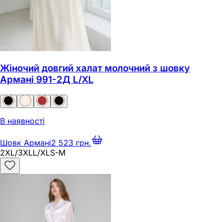
Жіночий довгий халат молочний з шовку
Армані 991-2Д L/XL
В наявності
Шовк Армані
2 523 грн.
2XL/3XL
L/XL
S-M