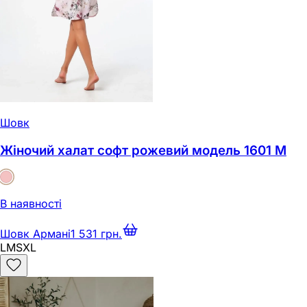
Шовк
Жіночий халат софт рожевий модель 1601 M
В наявності
Шовк Армані
1 531 грн.
L
M
S
XL