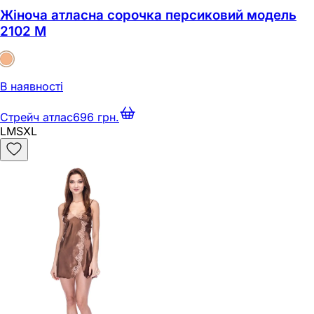
Жіноча атласна сорочка персиковий модель
2102 M
В наявності
Стрейч атлас
696 грн.
L
M
S
XL