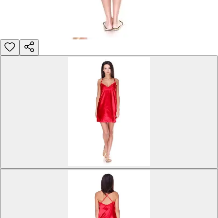
Догляд за виробом
Делікатне прання при 30°C без віджиму. Сушити горизо