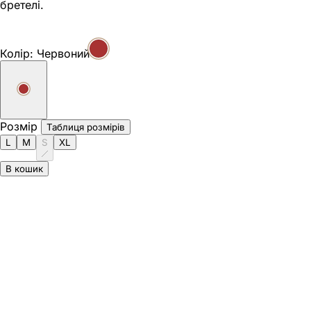
бретелі.
Колір:
Червоний
Розмір
Таблиця розмірів
L
M
S
XL
В кошик