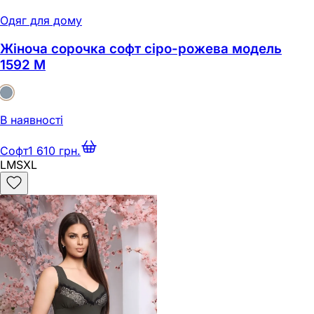
Одяг для дому
Жіноча сорочка софт сіро-рожева модель
1592 M
В наявності
Софт
1 610 грн.
L
M
S
XL