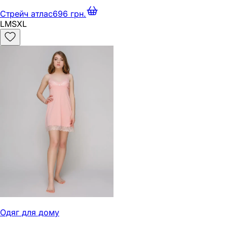
Стрейч атлас
696 грн.
L
M
S
XL
Одяг для дому