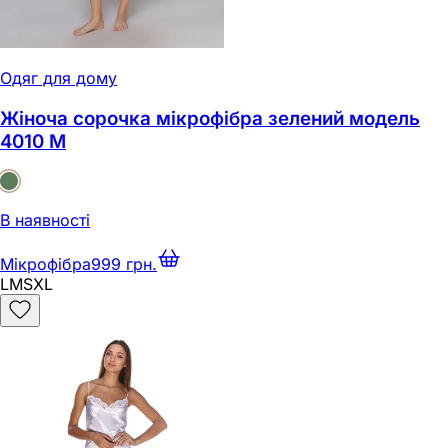
Одяг для дому
Жіноча сорочка мікрофібра зелений модель
4010 M
В наявності
Мікрофібра
999 грн.
L
M
S
XL