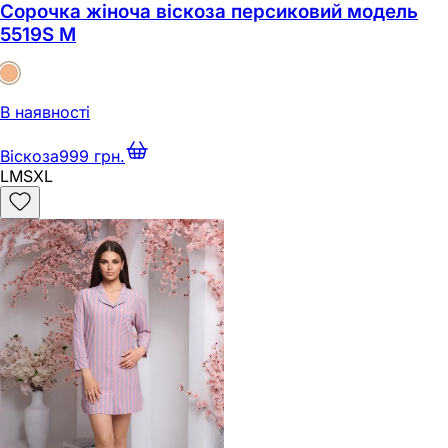
Сорочка жіноча віскоза персиковий модель
5519S M
В наявності
Віскоза
999 грн.
L
M
S
XL