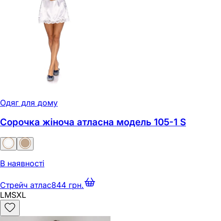
Одяг для дому
Сорочка жіноча атласна модель 105-1 S
В наявності
Стрейч атлас
844 грн.
L
M
S
XL