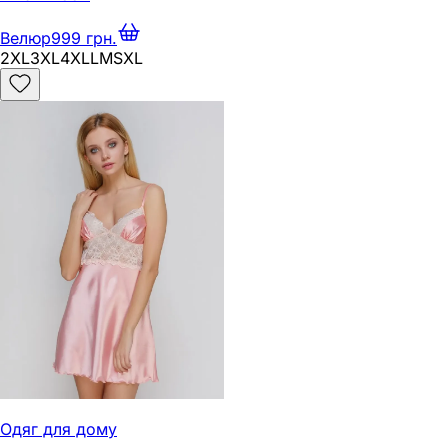
Велюр
999 грн.
2XL
3XL
4XL
L
M
S
XL
Одяг для дому