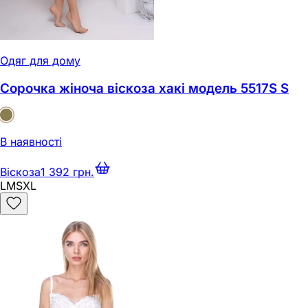
Одяг для дому
Сорочка жіноча віскоза хакі модель 5517S S
В наявності
Віскоза
1 392 грн.
L
M
S
XL