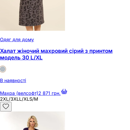
Одяг для дому
Халат жіночий махровий сірий з принтом
модель 30 L/XL
В наявності
Махра (велсофт)
2 871 грн.
2XL/3XL
L/XL
S/M