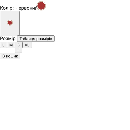
Колір:
Червоний
Розмір
Таблиця розмірів
L
M
S
XL
В кошик