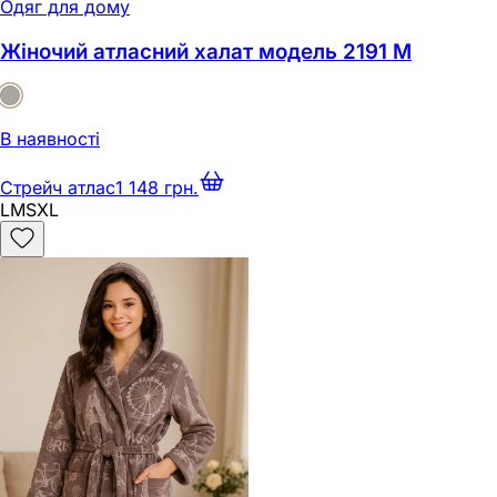
Одяг для дому
Жіночий атласний халат модель 2191 M
В наявності
Стрейч атлас
1 148 грн.
L
M
S
XL