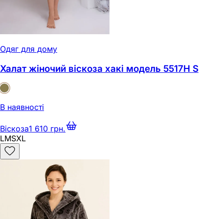
Одяг для дому
Халат жіночий віскоза хакі модель 5517Н S
В наявності
Віскоза
1 610 грн.
L
M
S
XL