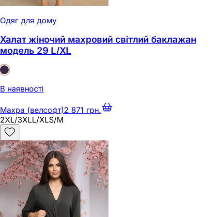
Одяг для дому
Халат жіночий махровий світлий баклажан
модель 29 L/XL
В наявності
Махра (велсофт)
2 871 грн.
2XL/3XL
L/XL
S/M