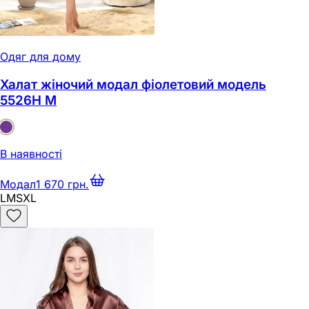
Одяг для дому
Халат жіночий модал фіолетовий модель
5526H M
В наявності
Модал
1 670 грн.
L
M
S
XL