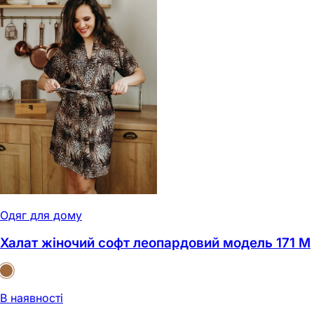
Одяг для дому
Халат жіночий софт леопардовий модель 171 M
В наявності