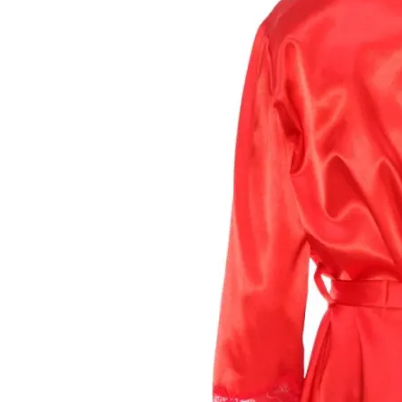
Догляд за виробом
Делікатне прання при 30°C без віджиму. Сушити горизо