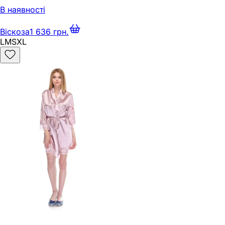
В наявності
Віскоза
1 636 грн.
L
M
S
XL