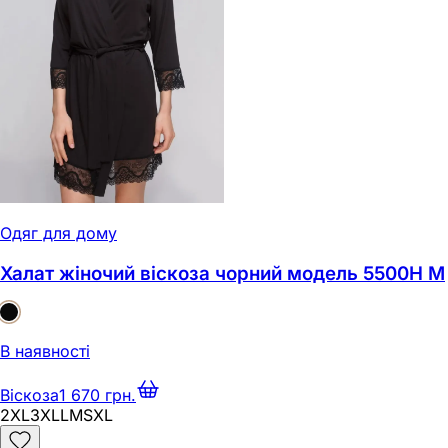
Одяг для дому
Халат жіночий віскоза чорний модель 5500H M
В наявності
Віскоза
1 670 грн.
2XL
3XL
L
M
S
XL