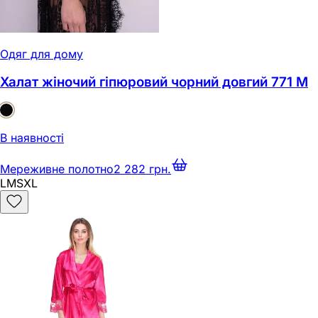
Одяг для дому
Халат жіночий гіпюровий чорний довгий 771 M
В наявності
Мереживне полотно
2 282 грн.
L
M
S
XL