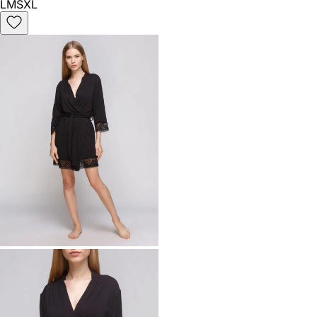
L
M
S
XL