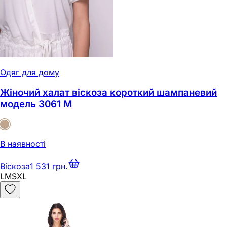
Одяг для дому
Жіночий халат віскоза короткий шампаневий
модель 3061 M
В наявності
Віскоза
1 531 грн.
L
M
S
XL