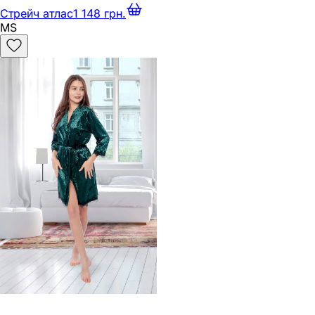
Стрейч атлас
1 148 грн.
M
S