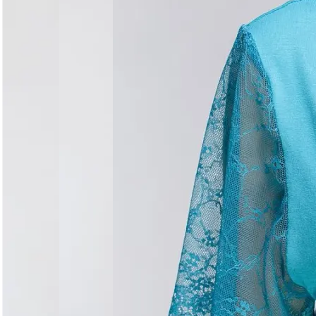
Догляд за виробом
Делікатне прання при 30°C без віджиму. Сушити горизо