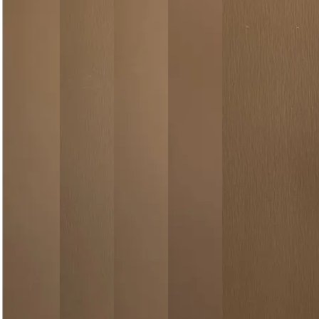
Догляд за виробом
Делікатне прання при 30°C без віджиму. Сушити горизо