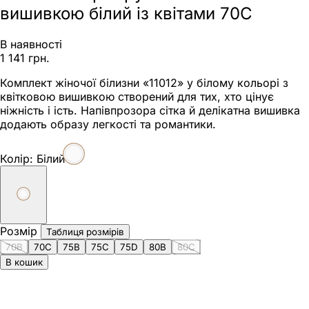
вишивкою білий із квітами 70C
В наявності
1 141 грн.
Комплект жіночої білизни «11012» у білому кольорі з
квітковою вишивкою створений для тих, хто цінує
ніжність і ість. Напівпрозора сітка й делікатна вишивка
додають образу легкості та романтики.
Колір:
Білий
Розмір
Таблиця розмірів
70B
70C
75B
75C
75D
80B
80C
В кошик