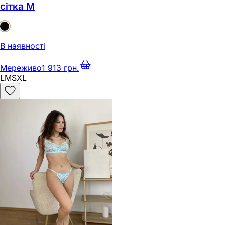
сітка M
В наявності
Мереживо
1 913 грн.
L
M
S
XL