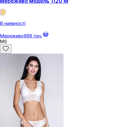
мереживо модель 1120 M
В наявності
Мереживо
999 грн.
M
S