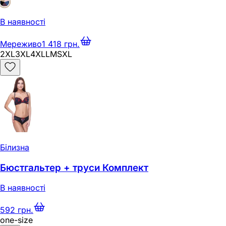
В наявності
Мереживо
1 418 грн.
2XL
3XL
4XL
L
M
S
XL
Білизна
Бюстгальтер + труси Комплект
В наявності
592 грн.
one-size