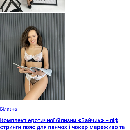
Білизна
Комплект еротичної білизни «Зайчик» – ліф
стринги пояс для панчох і чокер мереживо та