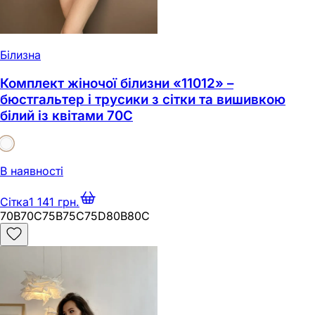
Білизна
Комплект жіночої білизни «11012» –
бюстгальтер і трусики з сітки та вишивкою
білий із квітами 70C
В наявності
Сітка
1 141 грн.
70B
70C
75B
75C
75D
80B
80C