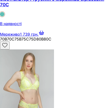
70C
В наявності
Мереживо
1 739 грн.
70B
70C
75B
75C
75D
80B
80C