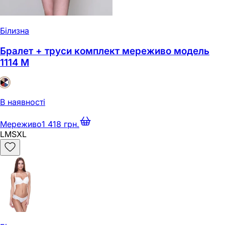
Білизна
Бралет + труси комплект мереживо модель
1114 M
В наявності
Мереживо
1 418 грн.
L
M
S
XL