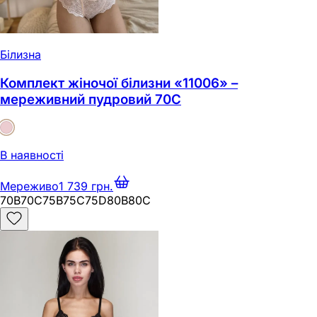
Білизна
Комплект жіночої білизни «11006» –
мереживний пудровий 70C
В наявності
Мереживо
1 739 грн.
70B
70C
75B
75C
75D
80B
80C