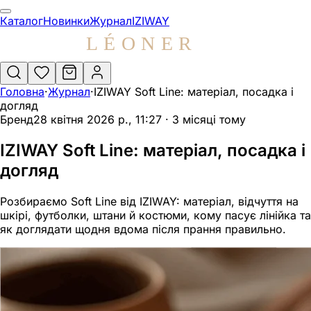
IZIWAY Soft Line: матеріал, посадка і
Каталог
Новинки
Журнал
IZIWAY
Soft line — фірмова тканина IZIWAY: 78% бавовна, 18% м
Soft Line від IZIWAY — це домашня лінійка для тих, хто 
Головна
·
Журнал
·
IZIWAY Soft Line: матеріал, посадка і
догляд
Що таке Soft Line від IZIWAY
Бренд
28 квітня 2026 р., 11:27
·
3 місяці тому
Soft Line — це не про складний образ, а про базу для щ
IZIWAY Soft Line: матеріал, посадка і
Для LEONER бренд IZIWAY закриває потребу в домашньому
догляд
Матеріал: склад і відчуття на шкірі
Розбираємо Soft Line від IZIWAY: матеріал, відчуття на
шкірі, футболки, штани й костюми, кому пасує лінійка та
У домашньому одязі матеріал має значення не менше, ніж
як доглядати щодня вдома після прання правильно.
Оцінюючи матеріал, звертайте увагу на три речі: як тка
М’який матеріал не означає повну відсутність догляду. 
Що входить у лінійку: футболки, шт