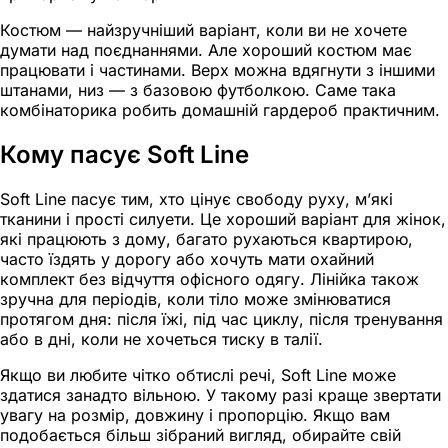
Костюм — найзручніший варіант, коли ви не хочете
думати над поєднаннями. Але хороший костюм має
працювати і частинами. Верх можна вдягнути з іншими
штанами, низ — з базовою футболкою. Саме така
комбінаторика робить домашній гардероб практичним.
Кому пасує Soft Line
Soft Line пасує тим, хто цінує свободу руху, м’які
тканини і прості силуети. Це хороший варіант для жінок,
які працюють з дому, багато рухаються квартирою,
часто їздять у дорогу або хочуть мати охайний
комплект без відчуття офісного одягу. Лінійка також
зручна для періодів, коли тіло може змінюватися
протягом дня: після їжі, під час циклу, після тренування
або в дні, коли не хочеться тиску в талії.
Якщо ви любите чітко обтислі речі, Soft Line може
здатися занадто вільною. У такому разі краще звертати
увагу на розмір, довжину і пропорцію. Якщо вам
подобається більш зібраний вигляд, обирайте свій