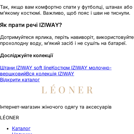
Так, якщо вам комфортно спати у футболці, штанах або
м’якому костюмі. Важливо, щоб пояс і шви не тиснули.
Як прати речі IZIWAY?
Дотримуйтеся ярлика, періть навиворіт, використовуйте
прохолодну воду, м’який засіб і не сушіть на батареї.
Досліджуйте колекції
Штани IZIWAY soft line
Костюм IZIWAY молочно-
вершковий
Вся колекція IZIWAY
Відкрити каталог
LÉONER
Інтернет-магазин жіночого одягу та аксесуарів
LÉONER
Каталог