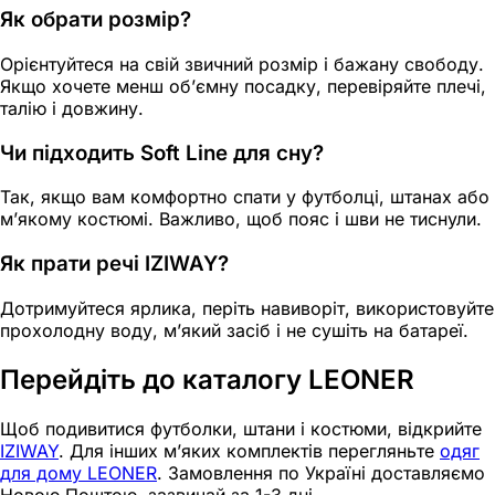
Як обрати розмір?
Орієнтуйтеся на свій звичний розмір і бажану свободу.
Якщо хочете менш об’ємну посадку, перевіряйте плечі,
талію і довжину.
Чи підходить Soft Line для сну?
Так, якщо вам комфортно спати у футболці, штанах або
м’якому костюмі. Важливо, щоб пояс і шви не тиснули.
Як прати речі IZIWAY?
Дотримуйтеся ярлика, періть навиворіт, використовуйте
прохолодну воду, м’який засіб і не сушіть на батареї.
Перейдіть до каталогу LEONER
Щоб подивитися футболки, штани і костюми, відкрийте
IZIWAY
. Для інших м’яких комплектів перегляньте
одяг
для дому LEONER
. Замовлення по Україні доставляємо
Новою Поштою, зазвичай за 1-3 дні.