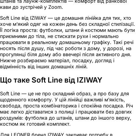
штанів та лаунж-комплектів — комфорт від ранкової
Орієнтуйтеся на свій звичний розмір і бажану свободу. 
кави до зустрічей у Zoom.
Чи підходить Soft Line для сну?
Soft Line від IZIWAY — це домашня лінійка для тих, хто
хоче м’який одяг на кожен день без складної стилізації.
Так, якщо вам комфортно спати у футболці, штанах або 
Її логіка проста: футболки, штани й костюми мають бути
приємними до тіла, не стискати рухи і нормально
Як прати речі IZIWAY?
працювати в реальному домашньому графіку. Такі речі
носять після душу, під час роботи з дому, у дорозі, на
Дотримуйтеся ярлика, періть навиворіт, використовуйте 
прогулянці біля дому або ввечері після активного дня.
Нижче розбираємо матеріал, посадку, догляд і
Перейдіть до каталогу LEONER
відмінність від інших домашніх ліній.
Щоб подивитися футболки, штани і костюми, відкрийте
Що таке Soft Line від IZIWAY
Часті запитання
Soft Line — це не про складний образ, а про базу для
щоденного комфорту. У цій лінійці важливі м’якість,
Soft Line підходить тільки для дому?
свобода, проста комбінаторика і спокійна посадка. Річ
Чи можна носити футболку і штани окремо?
має легко діставатися з полиці і працювати без довгих
Як обрати розмір?
роздумів: футболка до штанів, штани до іншого верху,
Чи підходить Soft Line для сну?
костюм як готовий комплект.
Як прати речі IZIWAY?
Для LEONER бренд IZIWAY закриває потребу в