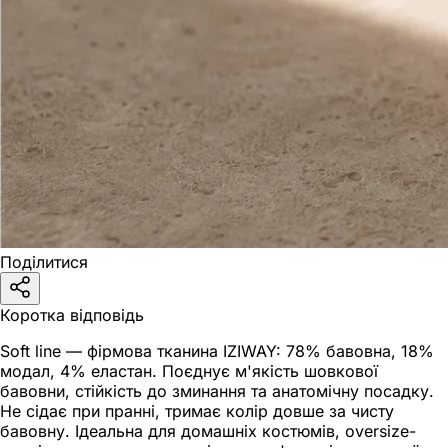
Домашній одяг буває дуже різним. Є речі для сну, які м
Soft Line знаходиться між цими сценаріями. Це не біли
Як зібрати домашню капсулу
Почніть із одного комплекту в кольорі, який легко поє
Не купуйте домашній одяг тільки за фото. Подумайте, як
FAQ
Soft Line підходить тільки для дому?
Поділитися
Ні. Речі створені для домашнього ритму, але багато мо
Коротка відповідь
Чи можна носити футболку і штани окремо?
Soft line — фірмова тканина IZIWAY: 78% бавовна, 18%
модал, 4% еластан. Поєднує м'якість шовкової
Так. У цьому і сенс базової лінійки: верх і низ мають 
бавовни, стійкість до зминання та анатомічну посадку.
Не сідає при пранні, тримає колір довше за чисту
Як обрати розмір?
бавовну. Ідеальна для домашніх костюмів, oversize-