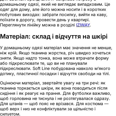
домашньому одязі, який не виглядає випадковим. Це
одяг для дому, але його можна носити і в коротких
побутових виходах: забрати посилку, вийти на каву,
поїхати в дорогу, провести день у квартирі.
Переглянути лінійку можна в розділі
IZIWAY
.
Матеріал: склад і відчуття на шкірі
У домашньому одязі матеріал має значення не менше,
ніж крій. Якщо тканина жорстка, річ швидко хочеться
зняти. Якщо надто тонка, вона може втрачати форму
або підкреслювати те, що ви не планували
підкреслювати. Soft Line побудована навколо м’якого
дотику, пластичної посадки і відчуття свободи на тілі.
Оцінюючи матеріал, звертайте увагу на три речі: як
тканина торкається шкіри, як вона поводиться після
сидіння і як реагує на прання. Для футболки важливо,
щоб горловина не тиснула і не розтягувалася одразу.
Для штанів — щоб пояс не врізався. Для костюма —
щоб верх і низ не конфліктували за щільністю і
силуетом.