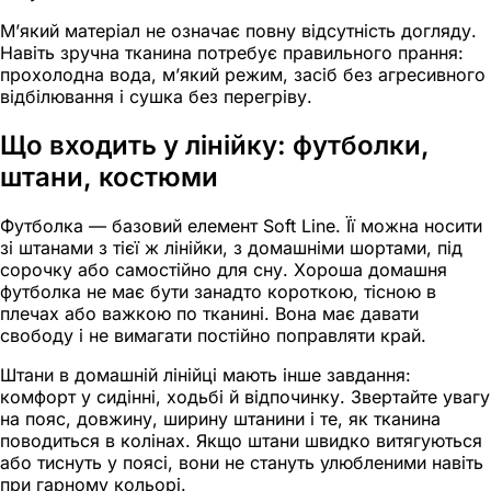
М’який матеріал не означає повну відсутність догляду.
Навіть зручна тканина потребує правильного прання:
прохолодна вода, м’який режим, засіб без агресивного
відбілювання і сушка без перегріву.
Що входить у лінійку: футболки,
штани, костюми
Футболка — базовий елемент Soft Line. Її можна носити
зі штанами з тієї ж лінійки, з домашніми шортами, під
сорочку або самостійно для сну. Хороша домашня
футболка не має бути занадто короткою, тісною в
плечах або важкою по тканині. Вона має давати
свободу і не вимагати постійно поправляти край.
Штани в домашній лінійці мають інше завдання:
комфорт у сидінні, ходьбі й відпочинку. Звертайте увагу
на пояс, довжину, ширину штанини і те, як тканина
поводиться в колінах. Якщо штани швидко витягуються
або тиснуть у поясі, вони не стануть улюбленими навіть
при гарному кольорі.