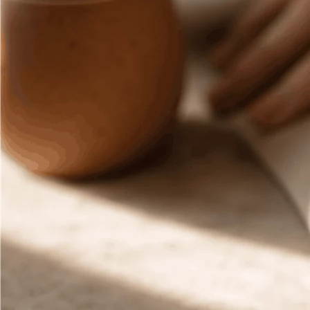
Футболка — базовий елемент Soft Line. Її можна носити
Штани в домашній лінійці мають інше завдання: комфорт 
Костюм — найзручніший варіант, коли ви не хочете ду
Кому пасує Soft Line
Soft Line пасує тим, хто цінує свободу руху, м’які ткан
Якщо ви любите чітко обтислі речі, Soft Line може здат
Догляд за Soft Line
Періть речі навиворіт, щоб зменшити тертя зовнішньої 
Сушіть футболки і штани в розправленому вигляді. Не з
Чим Soft Line відрізняється від інши