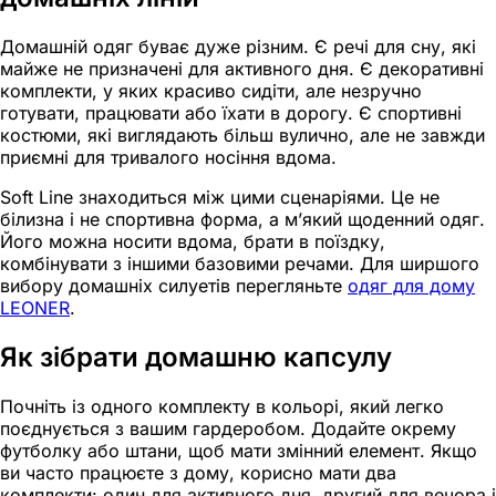
Домашній одяг буває дуже різним. Є речі для сну, які
майже не призначені для активного дня. Є декоративні
комплекти, у яких красиво сидіти, але незручно
готувати, працювати або їхати в дорогу. Є спортивні
костюми, які виглядають більш вулично, але не завжди
приємні для тривалого носіння вдома.
Soft Line знаходиться між цими сценаріями. Це не
білизна і не спортивна форма, а м’який щоденний одяг.
Його можна носити вдома, брати в поїздку,
комбінувати з іншими базовими речами. Для ширшого
вибору домашніх силуетів перегляньте
одяг для дому
LEONER
.
Як зібрати домашню капсулу
Почніть із одного комплекту в кольорі, який легко
поєднується з вашим гардеробом. Додайте окрему
футболку або штани, щоб мати змінний елемент. Якщо
ви часто працюєте з дому, корисно мати два
комплекти: один для активного дня, другий для вечора і