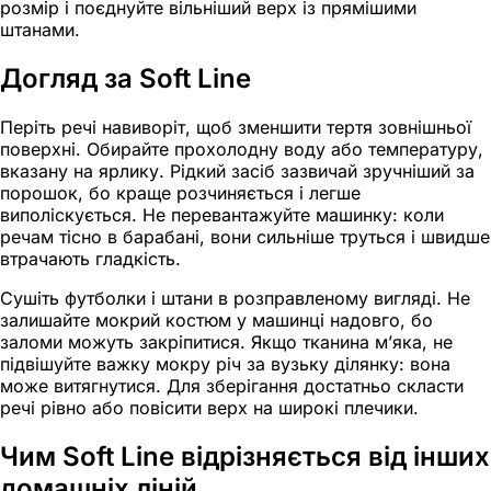
розмір і поєднуйте вільніший верх із прямішими
штанами.
Догляд за Soft Line
Періть речі навиворіт, щоб зменшити тертя зовнішньої
поверхні. Обирайте прохолодну воду або температуру,
вказану на ярлику. Рідкий засіб зазвичай зручніший за
порошок, бо краще розчиняється і легше
виполіскується. Не перевантажуйте машинку: коли
речам тісно в барабані, вони сильніше труться і швидше
втрачають гладкість.
Сушіть футболки і штани в розправленому вигляді. Не
залишайте мокрий костюм у машинці надовго, бо
заломи можуть закріпитися. Якщо тканина м’яка, не
підвішуйте важку мокру річ за вузьку ділянку: вона
може витягнутися. Для зберігання достатньо скласти
речі рівно або повісити верх на широкі плечики.
Чим Soft Line відрізняється від інших
домашніх ліній