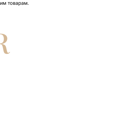
ким товарам.
R