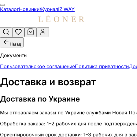
Оплата и доставка LEONER
Каталог
Новинки
Журнал
IZIWAY
Способы оплаты заказов LEONER (карта, перевод, при п
Назад
Документы
Пользовательское соглашение
Политика приватности
Дос
Доставка и возврат
Доставка по Украине
Мы отправляем заказы по Украине службами Новая Поч
Обработка заказа: 1–2 рабочих дня после подтверждени
Ориентировочный срок доставки: 1–3 рабочих дня в зав