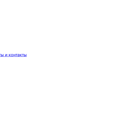
роки, тарифы, обязательный трек-номер.
ты и контакты