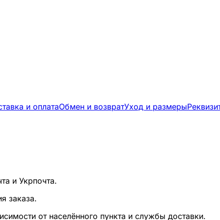
олучении) и доставка Новой Почтой по всей Украине. С
тавка и оплата
Обмен и возврат
Уход и размеры
Реквизи
та и Укрпочта.
я заказа.
исимости от населённого пункта и службы доставки.