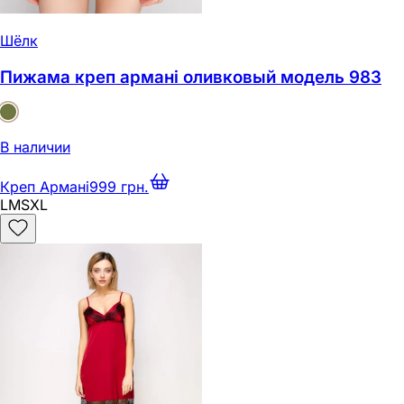
Шёлк
Пижама креп армані оливковый модель 983
В наличии
Креп Армані
999 грн.
L
M
S
XL