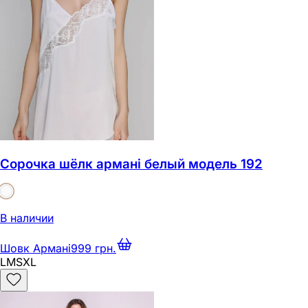
Сорочка шёлк армані белый модель 192
В наличии
Шовк Армані
999 грн.
L
M
S
XL