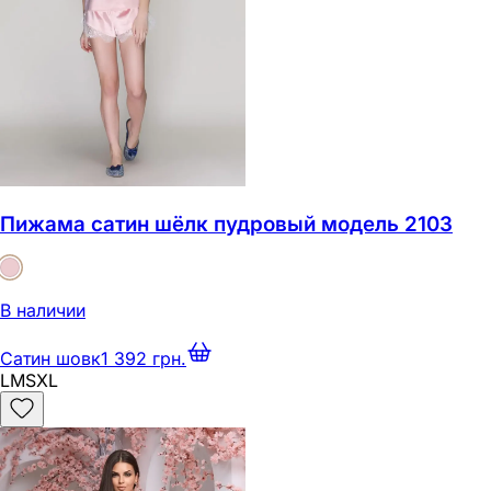
Пижама сатин шёлк пудровый модель 2103
В наличии
Сатин шовк
1 392 грн.
L
M
S
XL