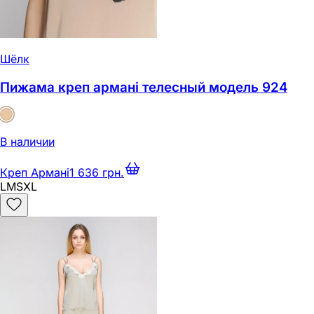
Шёлк
Пижама креп армані телесный модель 924
В наличии
Креп Армані
1 636 грн.
L
M
S
XL