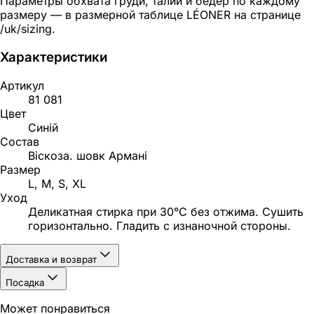
Параметры обхвата груди, талии и бёдер по каждому
размеру — в размерной таблице LÉONER на странице
/uk/sizing.
Характеристики
Артикул
81 081
Цвет
Синій
Состав
Віскоза. шовк Армані
Размер
L, M, S, XL
Уход
Деликатная стирка при 30°C без отжима. Сушить
горизонтально. Гладить с изнаночной стороны.
Доставка и возврат
Посадка
Может понравиться