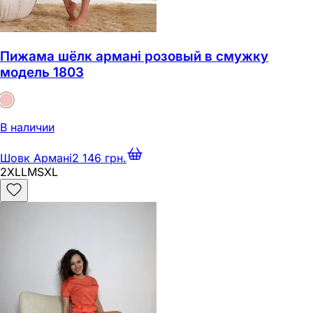
Пижама шёлк армані розовый в смужку
модель 1803
В наличии
Шовк Армані
2 146 грн.
2XL
L
M
S
XL