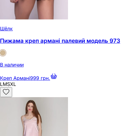
Шёлк
Пижама креп армані палевий модель 973
В наличии
Креп Армані
999 грн.
L
M
S
XL