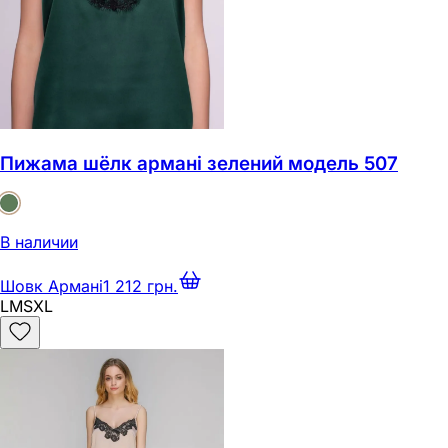
Пижама шёлк армані зелений модель 507
В наличии
Шовк Армані
1 212 грн.
L
M
S
XL