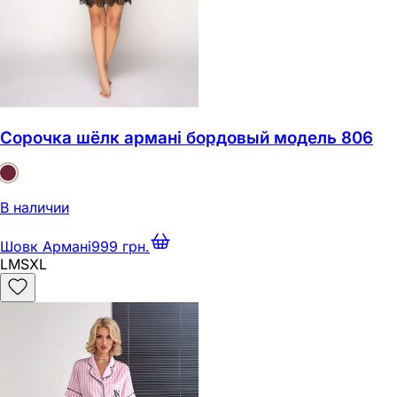
Сорочка шёлк армані бордовый модель 806
В наличии
Шовк Армані
999 грн.
L
M
S
XL