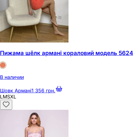
Пижама шёлк армані кораловий модель 5624
В наличии
Шовк Армані
1 356 грн.
L
M
S
XL