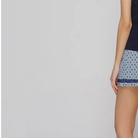
Уход за изделием
Деликатная стирка при 30°C без отжима. Сушить горизо