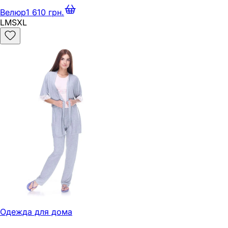
Велюр
1 610 грн.
L
M
S
XL
Одежда для дома