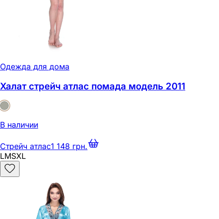
Одежда для дома
Халат стрейч атлас помада модель 2011
В наличии
Стрейч атлас
1 148 грн.
L
M
S
XL