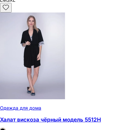
L
M
S
XL
Одежда для дома
Халат вискоза чёрный модель 5512Н