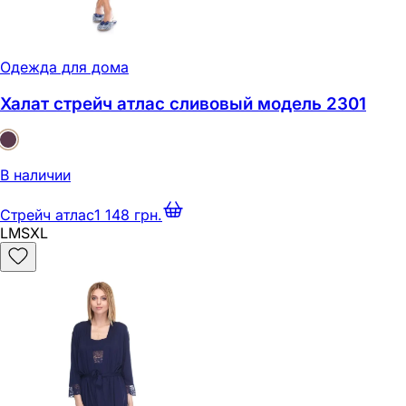
Одежда для дома
Халат стрейч атлас сливовый модель 2301
В наличии
Стрейч атлас
1 148 грн.
L
M
S
XL