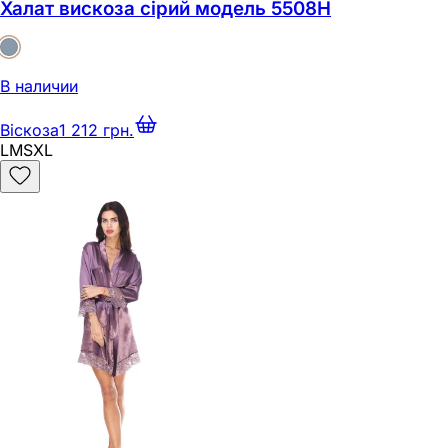
Халат вискоза сірий модель 5508Н
В наличии
Віскоза
1 212 грн.
L
M
S
XL