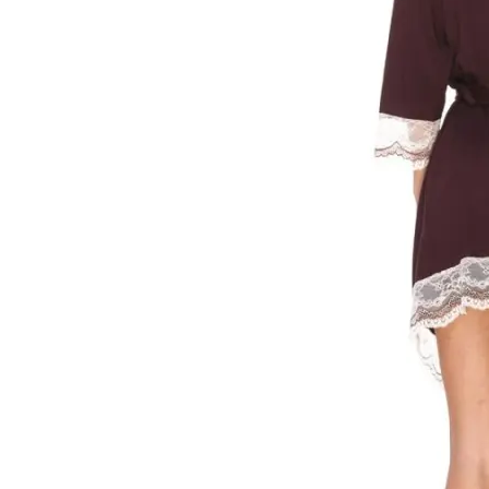
Уход за изделием
Деликатная стирка при 30°C без отжима. Сушить горизо