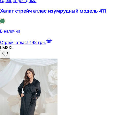
Одежда для дома
Халат стрейч атлас изумрудный модель 411
В наличии
Стрейч атлас
1 148 грн.
L
M
S
XL