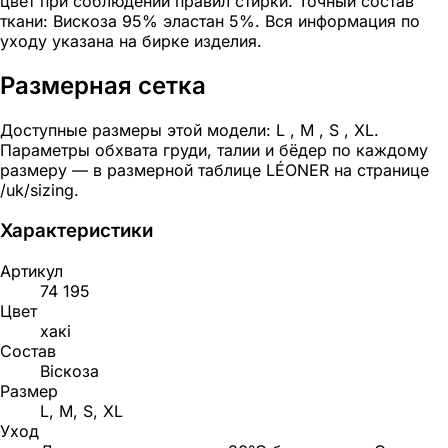
цвет при соблюдении правил стирки. Точный состав
ткани: Вискоза 95% эластан 5%. Вся информация по
уходу указана на бирке изделия.
Размерная сетка
Доступные размеры этой модели: L , M , S , XL.
Параметры обхвата груди, талии и бёдер по каждому
размеру — в размерной таблице LÉONER на странице
/uk/sizing.
Характеристики
Артикул
74 195
Цвет
хакі
Состав
Віскоза
Размер
L, M, S, XL
Уход