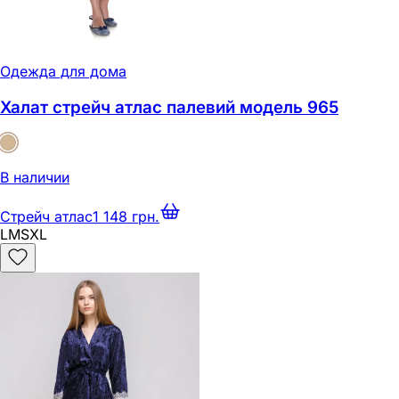
Одежда для дома
Халат стрейч атлас палевий модель 965
В наличии
Стрейч атлас
1 148 грн.
L
M
S
XL