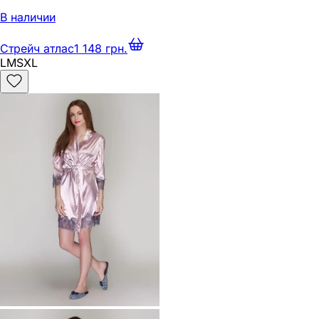
В наличии
Стрейч атлас
1 148 грн.
L
M
S
XL