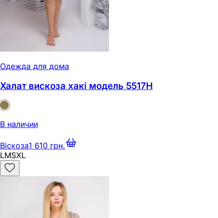
Одежда для дома
Халат вискоза хакі модель 5517Н
В наличии
Віскоза
1 610 грн.
L
M
S
XL