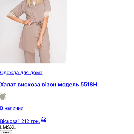
Одежда для дома
Халат вискоза візон модель 5518Н
В наличии
Віскоза
1 212 грн.
L
M
S
XL