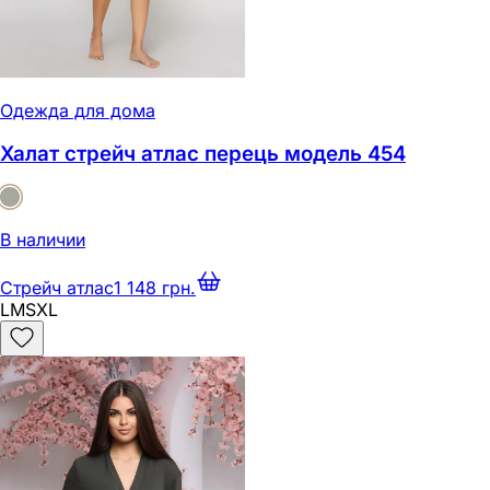
Одежда для дома
Халат стрейч атлас перець модель 454
В наличии
Стрейч атлас
1 148 грн.
L
M
S
XL