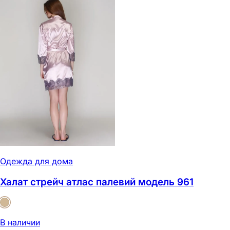
Одежда для дома
Халат стрейч атлас палевий модель 961
В наличии