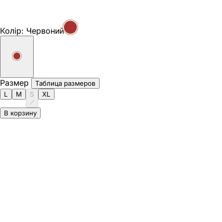
Колір:
Червоний
Размер
Таблица размеров
L
M
S
XL
В корзину