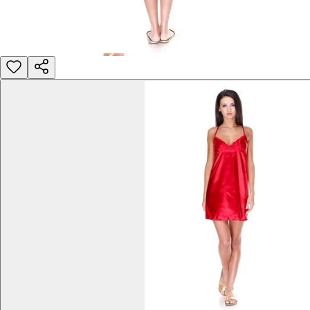
Уход за изделием
Деликатная стирка при 30°C без отжима. Сушить горизо